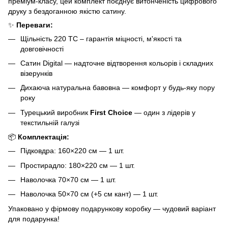
преміум-класу, цей комплект поєднує витонченість цифрового
друку з бездоганною якістю сатину.
✨
Переваги:
Щільність 220 ТС – гарантія міцності, м'якості та
довговічності
Сатин Digital — надточне відтворення кольорів і складних
візерунків
Дихаюча натуральна бавовна — комфорт у будь-яку пору
року
Турецький виробник
First Choice
— один з лідерів у
текстильній галузі
📦
Комплектація:
Підковдра: 160×220 см — 1 шт.
Простирадло: 180×220 см — 1 шт.
Наволочка 70×70 см — 1 шт.
Наволочка 50×70 см (+5 см кант) — 1 шт.
Упаковано у фірмову подарункову коробку — чудовий варіант
для подарунка!