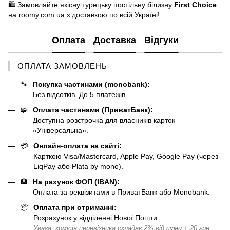
🛍️ Замовляйте якісну турецьку постільну білизну
First Choice
на roomy.com.ua з доставкою по всій Україні!
Оплата
Доставка
Відгуки
ОПЛАТА ЗАМОВЛЕНЬ
🐾
Покупка частинами (monobank):
Без відсотків. До 5 платежів.
🧩
Оплата частинами (ПриватБанк):
Доступна розстрочка для власників карток
«Універсальна».
💳
Онлайн-оплата на сайті:
Карткою Visa/Mastercard, Apple Pay, Google Pay (через
LiqPay або Plata by mono).
🏦
На рахунок ФОП (IBAN):
Оплата за реквізитами в ПриватБанк або Monobank.
📦
Оплата при отриманні:
Розрахунок у відділенні Нової Пошти.
Увага: комісія перевізника складає 2% від суми + 20 грн.