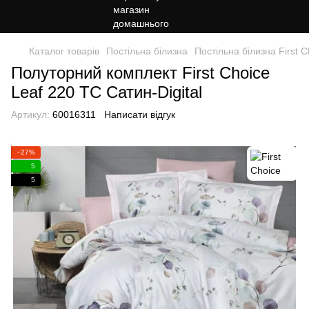
Каталог товарів
Постільна білизна
Постільна білизна First C
Полуторний комплект First Choice
Leaf 220 ТС Сатин-Digital
Артикул:
60016311
Написати відгук
−27%
5
5