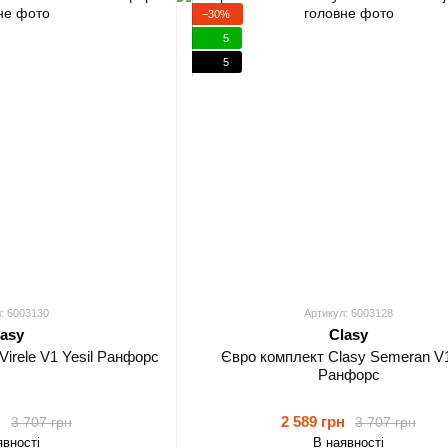
−30%
5
5
: 6003130
Артикул: 6003128
lasy
Clasy
Virele V1 Yesil Ранфорс
Євро комплект Clasy Semeran V1
Ранфорс
н
2 589 грн
3 707 грн
3 707 грн
явності
В наявності