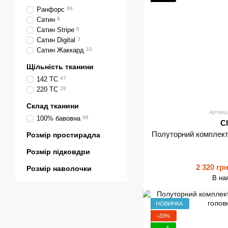
Ранфорс
69
Сатин
8
Сатин Stripe
8
Сатин Digital
3
Сатин Жаккард
10
Щільність тканини
142 TC
47
220 TC
28
Склад тканини
Артику
100% бавовна
98
C
Полуторний комплект
Розмір простирадла
Розмір підковдри
2 320 гр
Розмір наволочки
В на
НОВИНКА
−20%
5