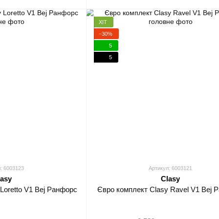
ХІТ
−30%
5
5
: 6003123
Артикул: 6003121
lasy
Clasy
Loretto V1 Bej Ранфорс
Євро комплект Clasy Ravel V1 Bej 