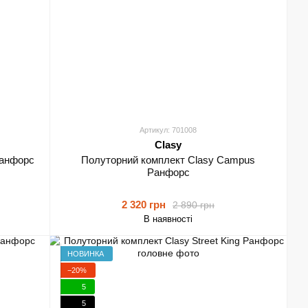
Артикул: 701008
Clasy
Ранфорс
Полуторний комплект Clasy Campus
Ранфорс
2 320 грн
2 890 грн
В наявності
НОВИНКА
−20%
5
5