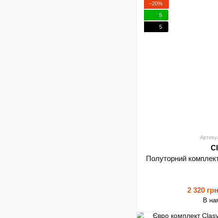
−20%
5
5
Артику
C
Полуторний комплек
2 320 гр
В на