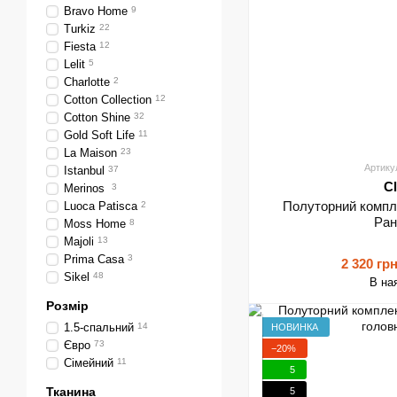
Bravo Home
9
Turkiz
22
Fiesta
12
Lelit
5
Charlotte
2
Cotton Collection
12
Cotton Shine
32
Gold Soft Life
11
La Maison
23
Артику
Istanbul
37
C
Merinos
3
Полуторний компле
Luoca Patisca
2
Ра
Moss Home
8
Majoli
13
Prima Casa
3
2 320 гр
Sikel
48
В на
Розмір
1.5-спальний
14
НОВИНКА
Євро
73
−20%
Сімейний
11
5
Тканина
5