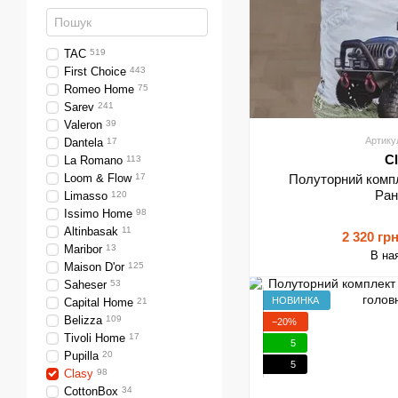
TAC
519
First Choice
443
Romeo Home
75
Sarev
241
Valeron
39
Артику
Dantela
17
C
La Romano
113
Loom & Flow
17
Полуторний компл
Ра
Limasso
120
Issimo Home
98
Altinbasak
11
2 320 гр
Maribor
13
В на
Maison D'or
125
Saheser
53
НОВИНКА
Capital Home
21
Belizza
109
−20%
Tivoli Home
17
5
Pupilla
20
5
Clasy
98
CottonBox
34