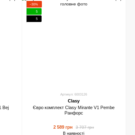
−30%
5
5
Артикул: 6003126
Clasy
 Bej
Євро комплект Clasy Mirante V1 Pembe
Ранфорс
2 589 грн
3 707 грн
В наявності