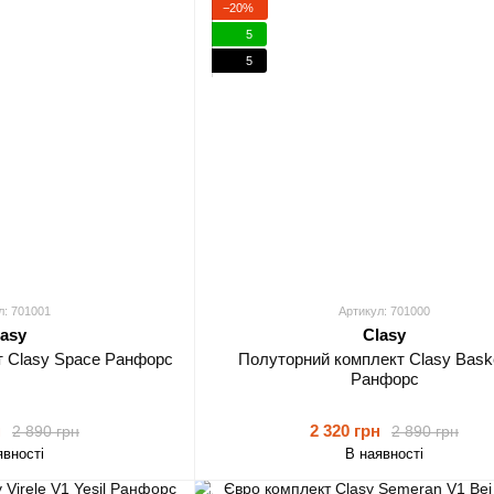
−20%
5
5
л: 701001
Артикул: 701000
lasy
Clasy
т Clasy Space Ранфорс
Полуторний комплект Clasy Baske
Ранфорс
н
2 320 грн
2 890 грн
2 890 грн
явності
В наявності