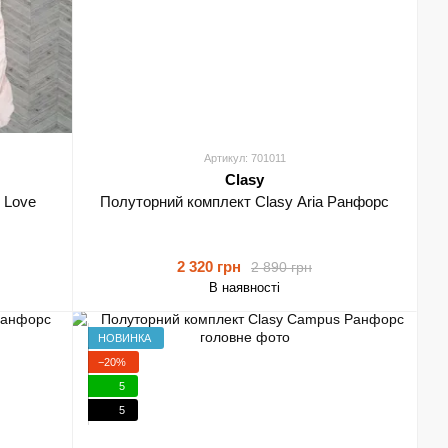
Артикул: 701011
Clasy
 Love
Полуторний комплект Clasy Aria Ранфорс
2 320 грн
2 890 грн
В наявності
НОВИНКА
−20%
5
5