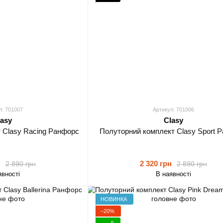
л: 701007
Артикул: 701006
lasy
Clasy
 Clasy Racing Ранфорс
Полуторний комплект Clasy Sport 
н
2 320 грн
2 890 грн
2 890 грн
явності
В наявності
НОВИНКА
−20%
5