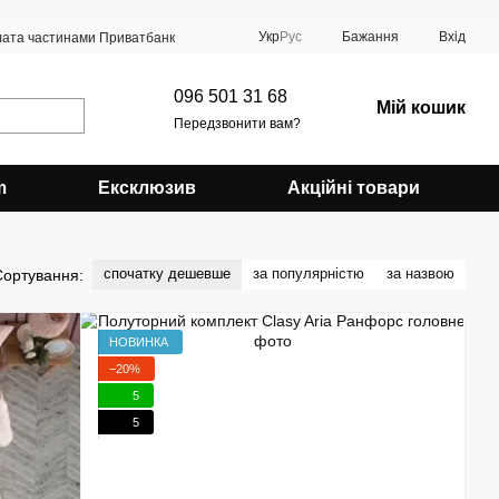
Укр
Рус
Бажання
Вхід
ата частинами Приватбанк
096 501 31 68
Мій кошик
Передзвонити вам?
m
Ексклюзив
Акційні товари
спочатку дешевше
за популярністю
за назвою
Сортування:
НОВИНКА
−20%
5
5