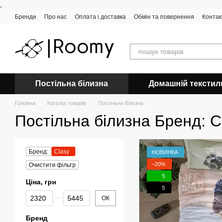
,
Перейти до основного контенту
Бренди
Про нас
Оплата і доставка
Обмін та повернення
Контак
Постільна білизна
Домашній текстил
Головна
Каталог товарів
Постільна білизна
Постільна білизна Бренд: C
Бренд:
Clasy
НОВИНКА
−20%
Очистити фільтр
5
Ціна, грн
5
Від Ціна, грн
До Ціна, грн
ОК
Бренд