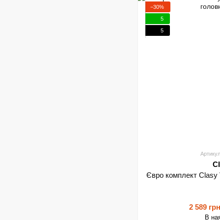
−30%
5
5
Артикул
C
Євро комплект Clasy 
2 589 гр
В на