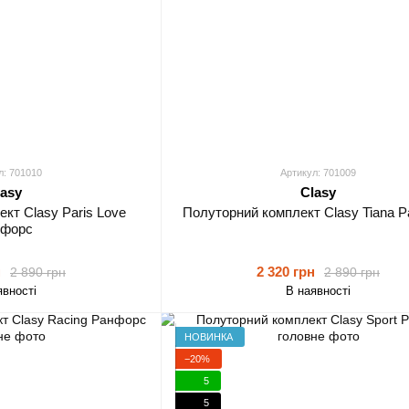
л: 701010
Артикул: 701009
lasy
Clasy
кт Clasy Paris Love
Полуторний комплект Clasy Tiana 
нфорс
н
2 320 грн
2 890 грн
2 890 грн
явності
В наявності
НОВИНКА
−20%
5
5