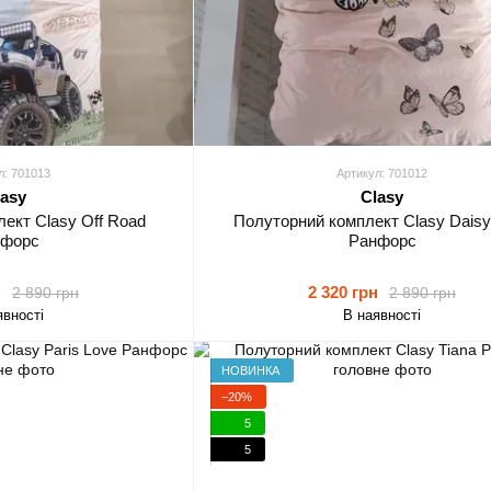
л: 701013
Артикул: 701012
lasy
Clasy
ект Clasy Off Road
Полуторний комплект Clasy Daisy
нфорс
Ранфорс
н
2 320 грн
2 890 грн
2 890 грн
явності
В наявності
НОВИНКА
−20%
5
5