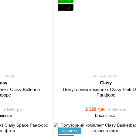
5
л: 701004
Артикул: 701003
lasy
Clasy
ект Clasy Ballerina
Полуторний комплект Clasy Pink 
нфорс
Ранфорс
н
2 320 грн
2 890 грн
2 890 грн
явності
В наявності
НОВИНКА