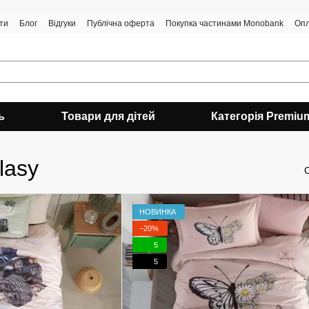
ти
Блог
Відгуки
Публічна оферта
Покупка частинами Monobank
Опл
ь
Товари для дітей
Категорія Premiu
lasy
НОВИНКА
−20%
5
5