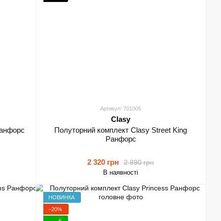
Артикул: 701005
Clasy
Ранфорс
Полуторний комплект Clasy Street King
Ранфорс
2 320 грн
2 890 грн
В наявності
НОВИНКА
−20%
5