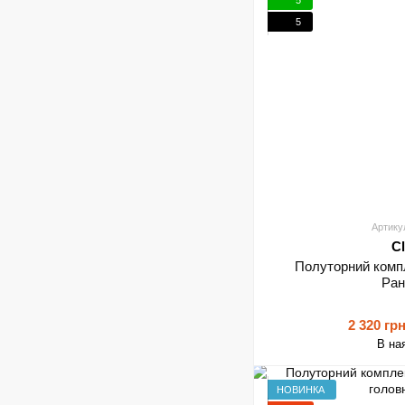
5
Артику
C
Полуторний компл
Ра
2 320 гр
В на
НОВИНКА