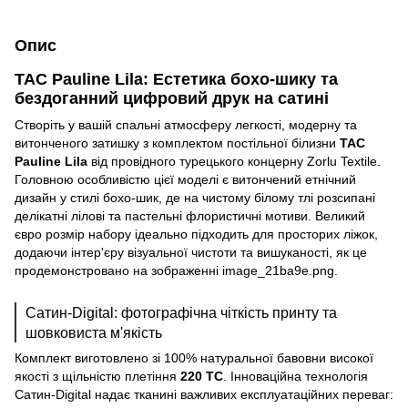
Опис
TAC Pauline Lila: Естетика бохо-шику та
бездоганний цифровий друк на сатині
Створіть у вашій спальні атмосферу легкості, модерну та
витонченого затишку з комплектом постільної білизни
TAC
Pauline Lila
від провідного турецького концерну Zorlu Textile.
Головною особливістю цієї моделі є витончений етнічний
дизайн у стилі бохо-шик, де на чистому білому тлі розсипані
делікатні лілові та пастельні флористичні мотиви. Великий
євро розмір набору ідеально підходить для просторих ліжок,
додаючи інтер'єру візуальної чистоти та вишуканості, як це
продемонстровано на зображенні image_21ba9e.png.
Сатин-Digital: фотографічна чіткість принту та
шовковиста м'якість
Комплект виготовлено зі 100% натуральної бавовни високої
якості з щільністю плетіння
220 TC
. Інноваційна технологія
Сатин-Digital надає тканині важливих експлуатаційних переваг: