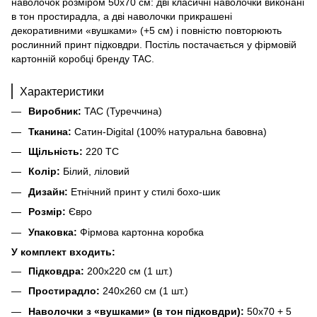
наволочок розміром 50х70 см: дві класичні наволочки виконані
в тон простирадла, а дві наволочки прикрашені
декоративними «вушками» (+5 см) і повністю повторюють
рослинний принт підковдри. Постіль постачається у фірмовій
картонній коробці бренду TAC.
Характеристики
Виробник:
TAC (Туреччина)
Тканина:
Сатин-Digital (100% натуральна бавовна)
Щільність:
220 TC
Колір:
Білий, ліловий
Дизайн:
Етнічний принт у стилі бохо-шик
Розмір:
Євро
Упаковка:
Фірмова картонна коробка
У комплект входить:
Підковдра:
200х220 см (1 шт.)
Простирадло:
240х260 см (1 шт.)
Наволочки з «вушками» (в тон підковдри):
50х70 + 5