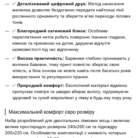
✅
Деталізований цифровий друк:
Метод нанесення
малюнка дозволяє бездоганно передати найтонші лінії
рослинного орнаменту та зберегти м'які переходи лілових
тонів.
✅
Благородний сатиновий блиск:
Особливе
переплетення ниток робить поверхню тканини гладкою,
ніжною та приємною на дотик, даруючи відчуття
шовковистості під час відпочинку.
✅
Висока практичність:
Барвники глибоко проникають у
волокна бавовни, тому принт повністю зберігає свою
чіткість, а біла основа не жовтіє навіть після багатьох років
використання та регулярного прання.
✅
Природний комфорт:
Екологічний матеріал відмінно
пропускає повітря та швидко вбирає вологу, підтримуючи
здоровий та сухий мікроклімат у ліжку в будь-яку пору року.
Максимальний комфорт євро розміру
Набір розроблений для двоспальних ліжкових місць і включає
велике простирадло розміром 240х260 см та підковдру
200х220 см. Особливістю комплектації є наявність чотирьох