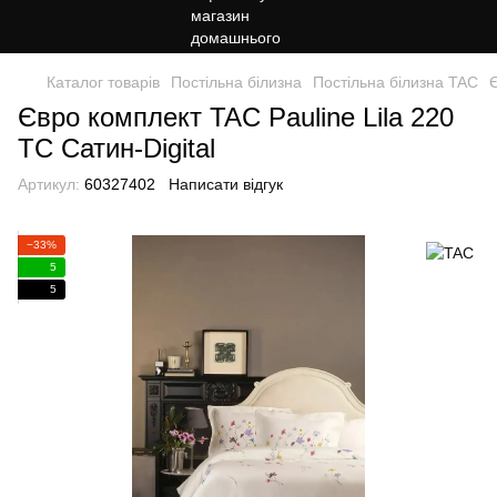
Каталог товарів
Постільна білизна
Постільна білизна TAC
Є
Євро комплект TAC Pauline Lila 220
TC Сатин-Digital
Артикул:
60327402
Написати відгук
−33%
5
5