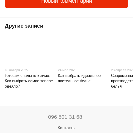
Новый комментарий
Другие записи
18 ноября 2025
24 мая 2025
23 апреля 202
Готовим спальню к зиме:
Как выбрать идеальное
Современна
Как выбрать самое теплое
постельное белье
производст
одеяло?
белья
096 501 31 68
Контакты