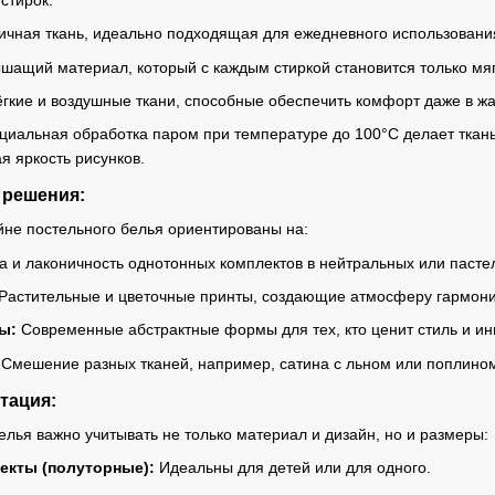
чная ткань, идеально подходящая для ежедневного использования.
ащий материал, который с каждым стиркой становится только мягче
гкие и воздушные ткани, способные обеспечить комфорт даже в жа
иальная обработка паром при температуре до 100°C делает ткань
я яркость рисунков.
 решения:
айне постельного белья ориентированы на:
 и лаконичность однотонных комплектов в нейтральных или пастел
Растительные и цветочные принты, создающие атмосферу гармонии
ы:
Современные абстрактные формы для тех, кто ценит стиль и ин
Смешение разных тканей, например, сатина с льном или поплином
тация:
елья важно учитывать не только материал и дизайн, но и размеры:
екты (полуторные):
Идеальны для детей или для одного.