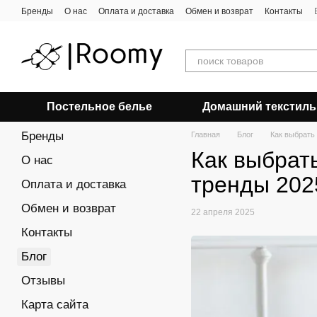
Перейти к основному контенту
Бренды
О нас
Оплата и доставка
Обмен и возврат
Контакты
Постельное белье
Домашний текстиль
Бренды
Главная
Блог
Как выбрать
Как выбрат
О нас
тренды 202
Оплата и доставка
Обмен и возврат
22 апреля 2025
Контакты
Блог
Отзывы
Карта сайта