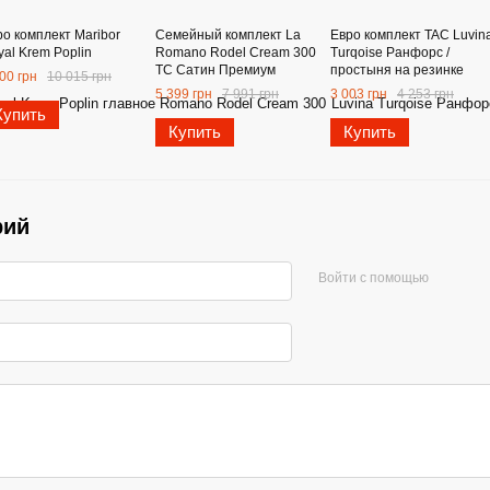
ро комплект Maribor
Семейный комплект La
Евро комплект TAC Luvin
al Krem Poplin
Romano Rodel Cream 300
Turqoise Ранфорс /
TC Сатин Премиум
простыня на резинке
00 грн
10 015 грн
5 399 грн
7 991 грн
3 003 грн
4 253 грн
Купить
Купить
Купить
рий
Войти с помощью