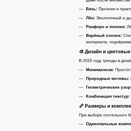
Бязь:
Прочная и практи
Лён:
Экологичный и дыш
Ранфорс и поплин:
Лё
Варёный хлопок:
Спец
материала, подчёркива
🎨 Дизайн и цветовые
В 2025 году тренды в диз
Минимализм:
Простота
Природные мотивы:
Геометрические узор
Комбинация текстур:
📏 Размеры и комплек
При выборе постельного б
Односпальные компл