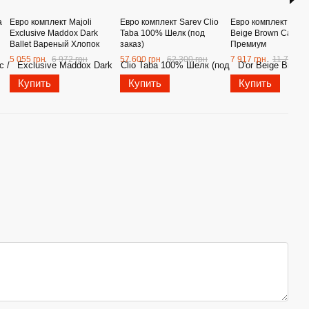
a
Евро комплект Majoli
Евро комплект Sarev Clio
Евро комплект Mais
Exclusive Maddox Dark
Taba 100% Шелк (под
Beige Brown Сатин
Ballet Вареный Хлопок
заказ)
Премиум
5 055 грн
6 972 грн
57 600 грн
62 300 грн
7 917 грн
11 708 гр
Купить
Купить
Купить