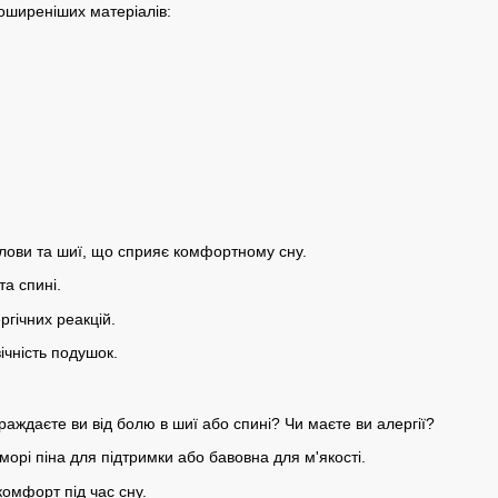
поширеніших матеріалів:
олови та шиї, що сприяє комфортному сну.
а спині.
ргічних реакцій.
вічність подушок.
раждаєте ви від болю в шиї або спині? Чи маєте ви алергії?
морі піна для підтримки або бавовна для м'якості.
комфорт під час сну.