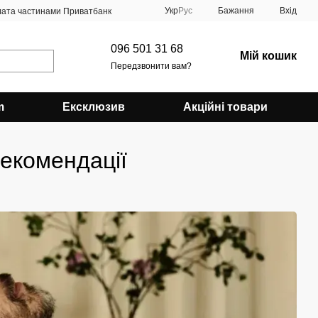
Укр
Рус
Бажання
Вхід
ата частинами Приватбанк
096 501 31 68
Мій кошик
Передзвонити вам?
m
Ексклюзив
Акційні товари
рекомендації