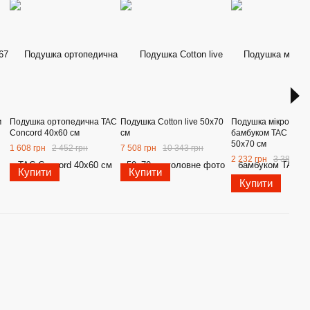
м
Подушка ортопедична TAC
Подушка Cotton live 50х70
Подушка мікрогелев
Concord 40х60 см
см
бамбуком TAC Bam
50х70 см
1 608 грн
2 452 грн
7 508 грн
10 343 грн
2 232 грн
3 388 грн
Купити
Купити
Купити