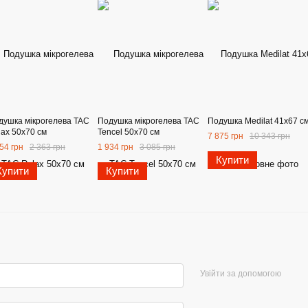
душка мікрогелева TAC
Подушка мікрогелева TAC
Подушка Medilat 41х67 с
lax 50х70 см
Tencel 50х70 см
7 875 грн
10 343 грн
54 грн
2 363 грн
1 934 грн
3 085 грн
Купити
Купити
Купити
Увійти за допомогою