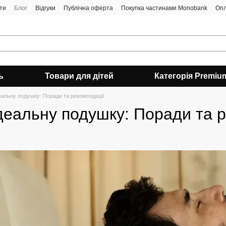
ти
Блог
Відгуки
Публічна оферта
Покупка частинами Monobank
Опл
ь
Товари для дітей
Категорія Premiu
еальну подушку: Поради та рекомендації
деальну подушку: Поради та 