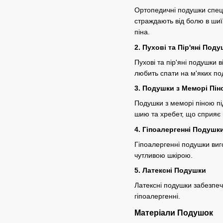
Ортопедичні подушки спеці
страждають від болю в шиї
піна.
2. Пухові та Пір'яні Под
Пухові та пір'яні подушки 
любить спати на м'яких по
3. Подушки з Меморі Пі
Подушки з меморі піною пі
шию та хребет, що сприяє
4. Гіпоалергенні Подушк
Гіпоалергенні подушки виго
чутливою шкірою.
5. Латексні Подушки
Латексні подушки забезпечу
гіпоалергенні.
Матеріали Подушок