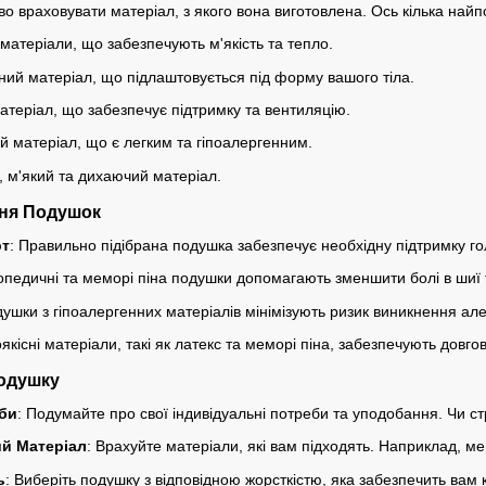
о враховувати матеріал, з якого вона виготовлена. Ось кілька най
 матеріали, що забезпечують м'якість та тепло.
чний матеріал, що підлаштовується під форму вашого тіла.
атеріал, що забезпечує підтримку та вентиляцію.
ий матеріал, що є легким та гіпоалергенним.
, м'який та дихаючий матеріал.
ня Подушок
рт
: Правильно підібрана подушка забезпечує необхідну підтримку г
опедичні та меморі піна подушки допомагають зменшити болі в шиї т
душки з гіпоалергенних матеріалів мінімізують ризик виникнення але
оякісні матеріали, такі як латекс та меморі піна, забезпечують довго
Подушку
би
: Подумайте про свої індивідуальні потреби та уподобання. Чи ст
й Матеріал
: Врахуйте матеріали, які вам підходять. Наприклад, ме
ь
: Виберіть подушку з відповідною жорсткістю, яка забезпечить вам 