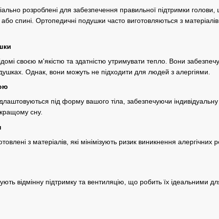
ально розроблені для забезпечення правильної підтримки голови, ш
 або спині. Ортопедичні подушки часто виготовляються з матеріалів,
ушки
відомі своєю м'якістю та здатністю утримувати тепло. Вони забезпе
душках. Однак, вони можуть не підходити для людей з алергіями.
ною
длаштовуються під форму вашого тіла, забезпечуючи індивідуальну
 кращому сну.
и
товлені з матеріалів, які мінімізують ризик виникнення алергічних 
ють відмінну підтримку та вентиляцію, що робить їх ідеальними для 