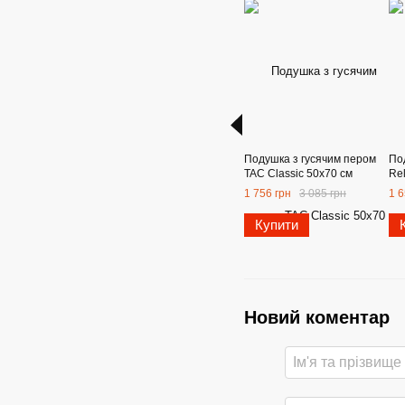
Подушка з гусячим пером
По
TAC Classic 50х70 см
Re
1 756 грн
3 085 грн
1 6
Купити
Новий коментар