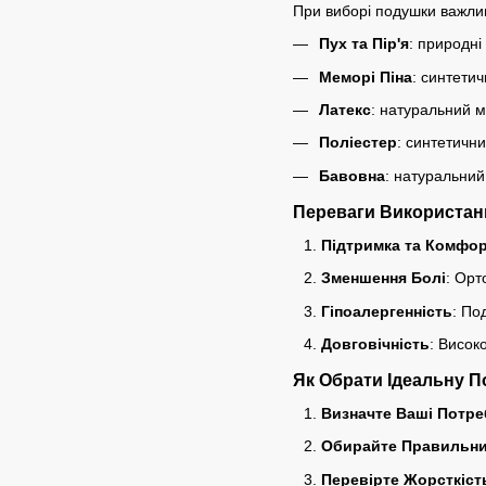
При виборі подушки важлив
Пух та Пір'я
: природні
Меморі Піна
: синтети
Латекс
: натуральний м
Поліестер
: синтетичн
Бавовна
: натуральний
Переваги Використан
Підтримка та Комфо
Зменшення Болі
: Орт
Гіпоалергенність
: По
Довговічність
: Висок
Як Обрати Ідеальну 
Визначте Ваші Потре
Обирайте Правильни
Перевірте Жорсткіст