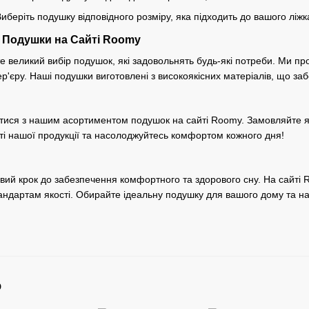
Виберіть подушку відповідного розміру, яка підходить до вашого ліжк
 Подушки на Сайті Roomy
е великий вибір подушок, які задовольнять будь-які потреби. Ми про
тер'єру. Наші подушки виготовлені з високоякісних матеріалів, що заб
ся з нашим асортиментом подушок на сайті Roomy. Замовляйте якіс
ті нашої продукції та насолоджуйтесь комфортом кожного дня!
ий крок до забезпечення комфортного та здорового сну. На сайті 
ндартам якості. Обирайте ідеальну подушку для вашого дому та на
о