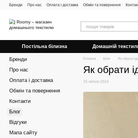
Перейти до основного контенту
Бренди
Про нас
Оплата і доставка
Обмін та повернення
Контак
Постільна білизна
Домашній текстил
Бренди
Головна
Блог
Як обрати ід
Як обрати і
Про нас
Оплата і доставка
15 липня 2024
Обмін та повернення
Контакти
Блог
Відгуки
Мапа сайту