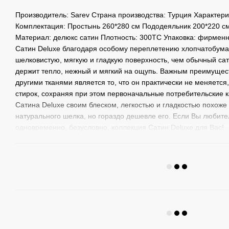
Производитель: Sarev Страна производства: Турция Характери
Комплектация: Простынь 260*280 см Пододеяльник 200*220 см
Материал: делюкс сатин Плотность: 300ТС Упаковка: фирмен
Сатин Deluxe благодаря особому переплетению хлопчатобума
шелковистую, мягкую и гладкую поверхность, чем обычный сат
держит тепло, нежный и мягкий на ощупь. Важным преимущес
другими тканями является то, что он практически не меняется
стирок, сохраняя при этом первоначальные потребительские к
Сатина Deluxe своим блеском, легкостью и гладкостью похоже
натурального шелка, но гораздо дешевле его. Если Вы любител
одновременно, безусловно, коллекция Сатин Deluxe для Вас!