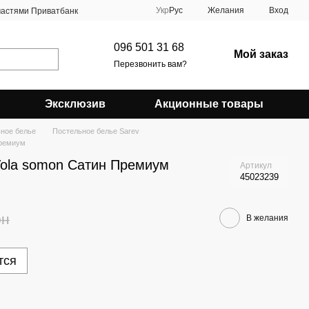
Укр
Рус
Желания
Вход
частями Приватбанк
096 501 31 68
Мой заказ
Перезвонить вам?
Эксклюзив
Акционные товары
ное белье
Постельное белье Sarev
Премиум
Vola somon Сатин Премиум
Артикул
45023239
рн
В желания
тся