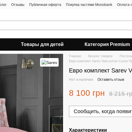
Блог
Отзывы
Публичная оферта
Покупка частями Monobank
Оплата 
Товары для детей
Категория Premium
Главная
Каталог товаров
Постель
Евро комплект Sarev Vola somon Сатин 
Евро комплект Sarev 
Нет в наличии
Оставить отзыв
8 100 грн
8 215 г
Сообщить, когда появи
Характеристики