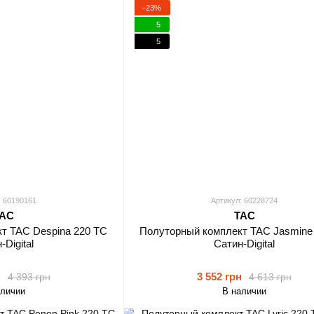
−23%
5
5
: 60190161
Артикул: 60228724
AC
TAC
т TAC Despina 220 ТС
Полуторный комплект TAC Jasmine
-Digital
Сатин-Digital
н
3 552 грн
4 393 грн
4 613 грн
аличии
В наличии