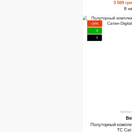
3 569 гр
В н
−24%
5
5
Артикул
Be
Полуторный комплек
TC Сати