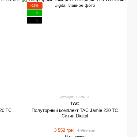
−28%
5
5
Артикул: 60228737
TAC
20 TC
Полуторный комплект TAC Jamie 220 TC
Сатин-Digital
3 552 грн
4 956 грн
В наличии