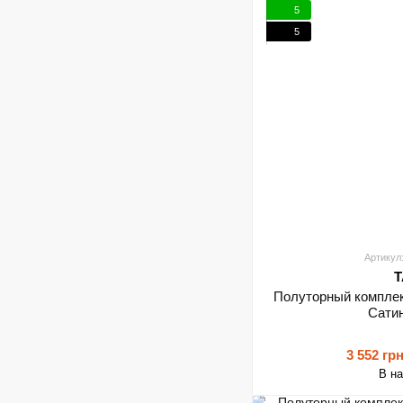
5
5
Артикул
T
Полуторный комплек
Сатин
3 552 гр
В н