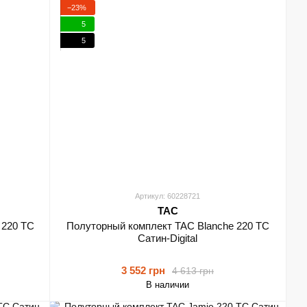
−23%
5
5
Артикул: 60228721
TAC
 220 ТС
Полуторный комплект TAC Blanche 220 ТС
Сатин-Digital
3 552 грн
4 613 грн
В наличии