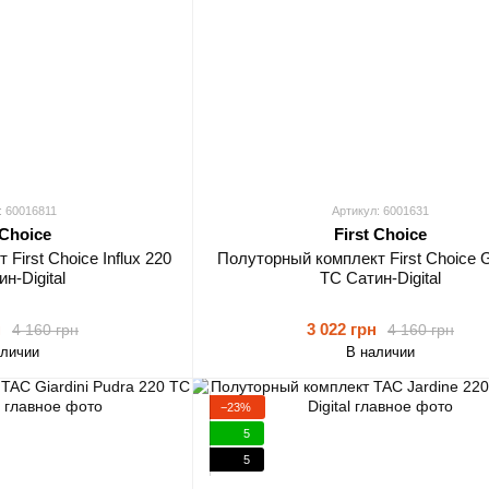
: 60016811
Артикул: 6001631
 Choice
First Choice
First Choice Influx 220
Полуторный комплект First Choice G
н-Digital
ТС Сатин-Digital
н
3 022 грн
4 160 грн
4 160 грн
аличии
В наличии
−23%
5
5