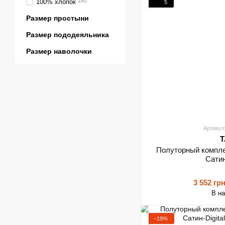
100% хлопок
180
5
Размер простыни
Размер пододеяльника
Размер наволочки
Артикул
T
Полуторный компле
Сатин
3 552 гр
В н
−19%