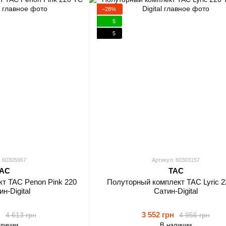
−28%
5
5
: 60305967
Артикул: 60303157
AC
TAC
т TAC Penon Pink 220
Полуторный комплект TAC Lyric 2
н-Digital
Сатин-Digital
н
3 552 грн
4 613 грн
4 956 грн
аличии
В наличии