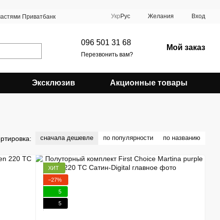
Укр
Рус
Желания
Вход
частями Приватбанк
096 501 31 68
Мой заказ
Перезвонить вам?
Эксклюзив
Акционные товары
сначала дешевле
по популярности
по названию
ртировка:
ХИТ
−27%
5
5