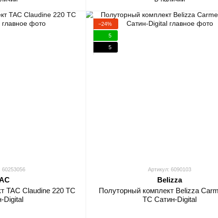
−24%
5
5
: 60253056
Артикул: 6090103
AC
Belizza
т TAC Claudine 220 ТС
Полуторный комплект Belizza Car
-Digital
TC Сатин-Digital