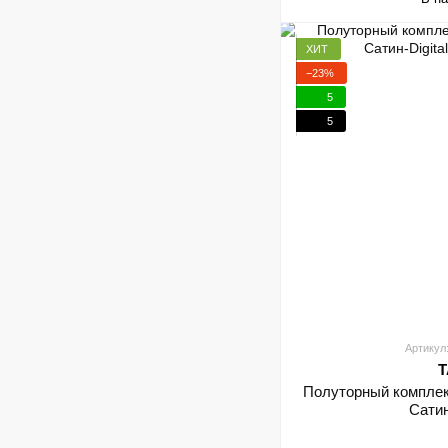
ХИТ
−23%
5
5
Артикул
T
Полуторный комплек
Сатин