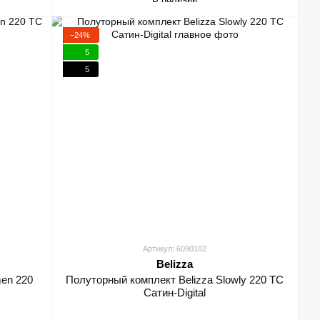
−24%
5
5
Артикул: 6090102
Belizza
men 220
Полуторный комплект Belizza Slowly 220 TC
Сатин-Digital