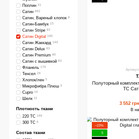
Поплин
31
Сатин
682
Сатин, Вареный хлопок
9
Сатин-Бамбук
15
Сатин Stripe
93
Сатин Digital
180
Сатин Жаккард
144
Сатин Delux
63
Сатин Premium
90
Сатин с вышивкой
83
Фланель
176
Артикул
Тенсел
28
T
Хлопок/лен
5
Полуторный комплект 
Микрофибра Плюш
3
ТС Сати
Cupro
14
Шелк
11
3 552 гр
Плотность ткани
В н
220 TC
169
300 TC
6
−23%
Состав ткани
5