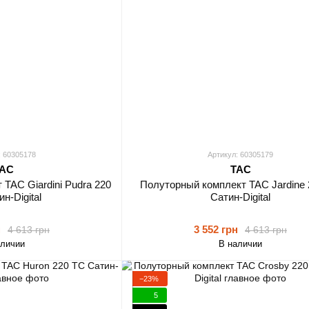
: 60305178
Артикул: 60305179
AC
TAC
TAC Giardini Pudra 220
Полуторный комплект TAC Jardine
н-Digital
Сатин-Digital
н
3 552 грн
4 613 грн
4 613 грн
аличии
В наличии
−23%
5