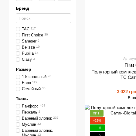
Бренд
TAC
117
First Choice
30
Saheser
6
Belizza
10
Pupilla
14
Артикул
Clasy
3
First
Размер
Полуторный комплект 
1.5-спальный
26
ТС Сати
Евро
119
Семейный
35
3 022 гр
В н
Ткань
Ранфорс
494
Перкаль
2
ХИТ
Вареный хлопок
237
−23%
Муслин
32
5
Вареный хлопок,
Муслин
12
5