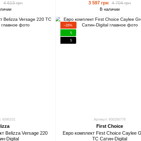
н
3 597 грн
4 613 грн
4 704 грн
аличии
В наличии
−28%
5
5
: 6090101
Артикул: 600256778
lizza
First Choice
т Belizza Versage 220
Евро комплект First Choice Caylee 
н-Digital
TC Сатин-Digital