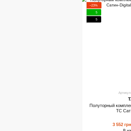
−23%
5
5
Артикул
T
Полуторный комплек
ТС Сати
3 552 гр
В н