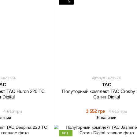
5
: 60295956
Артикул: 60295680
AC
TAC
кт TAC Huron 220 ТС
Полуторный комплект TAC Crosby 
-Digital
Сатин-Digital
н
3 552 грн
4 613 грн
4 613 грн
аличии
В наличии
ХИТ