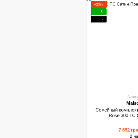
−23%
5
5
Артику
Mais
Семейный комплект 
Rose 300 TC
7 692 гр
В н