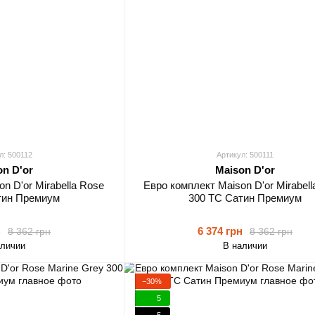
л: 500112
Артикул: 500111
on D'or
Maison D'or
n D'or Mirabella Rose
Евро комплект Maison D'or Mirabell
тин Премиум
300 TC Сатин Премиум
н
6 374 грн
8 362 грн
8 362 грн
аличии
В наличии
−30%
5
5