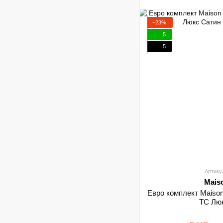
−23%
5
5
Артику
Mais
Евро комплект Maison
TC Лю