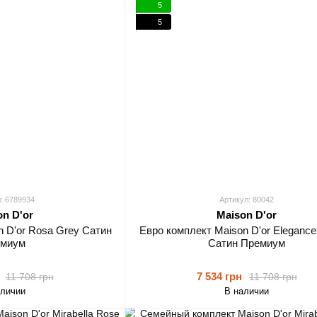
5
5
: 6789934
Артикул: 80042
on D'or
Maison D'or
n D'or Rosa Grey Сатин
Евро комплект Maison D'or Elegance 
миум
Сатин Премиум
7 534 грн
11 708 грн
11 708 грн
аличии
В наличии