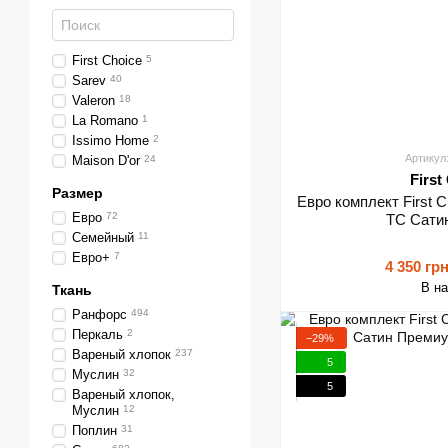
First Choice
5
Sarev
40
Valeron
18
La Romano
1
Issimo Home
2
Артикул
Maison D'or
24
First
Размер
Евро комплект First C
Евро
72
TC Сати
Семейный
11
Евро+
7
4 350 гр
В н
Ткань
Ранфорс
494
Перкаль
2
−29%
Вареный хлопок
237
5
Муслин
32
5
Вареный хлопок,
Муслин
12
Поплин
31