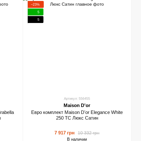
−23%
5
5
Артикул: 556455
Maison D'or
abella
Евро комплект Maison D'or Elegance White
м
250 TC Люкс Сатин
7 917 грн
10 332 грн
В наличии