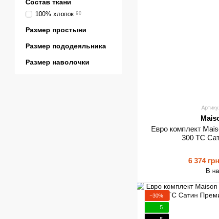
Состав ткани
100% хлопок
90
Размер простыни
Размер пододеяльника
Размер наволочки
Артику
Mais
Евро комплект Maiso
300 TC Са
6 374 гр
В н
−30%
5
5