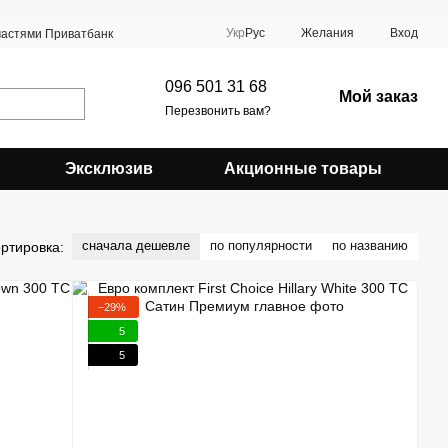
Укр
Рус
Желания
Вход
частями Приватбанк
096 501 31 68
Мой заказ
Перезвонить вам?
Эксклюзив
Акционные товары
сначала дешевле
по популярности
по названию
ртировка:
−29%
5
5