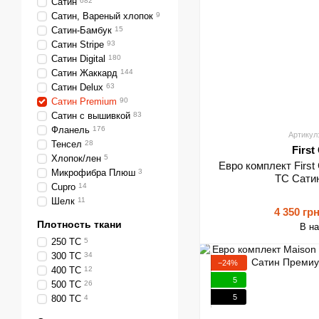
Сатин
682
Сатин, Вареный хлопок
9
Сатин-Бамбук
15
Сатин Stripe
93
Сатин Digital
180
Сатин Жаккард
144
Сатин Delux
63
Сатин Premium
90
Сатин с вышивкой
83
Фланель
176
Артикул
Тенсел
28
First
Хлопок/лен
5
Евро комплект First C
Микрофибра Плюш
3
TC Сати
Cupro
14
Шелк
11
4 350 гр
Плотность ткани
В н
250 TC
5
300 TC
34
−24%
400 ТС
12
5
500 ТС
26
5
800 ТС
4