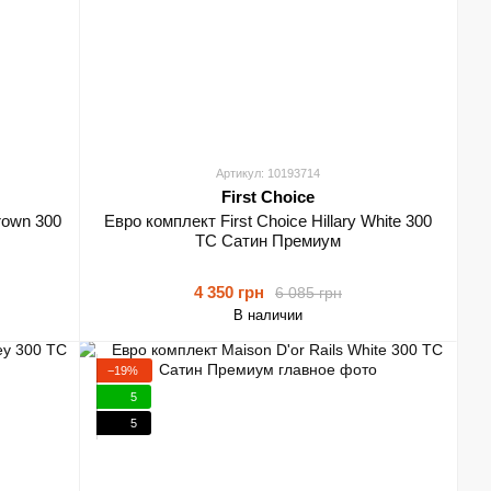
Артикул: 10193714
First Choice
rown 300
Евро комплект First Choice Hillary White 300
TC Сатин Премиум
4 350 грн
6 085 грн
В наличии
−19%
5
5