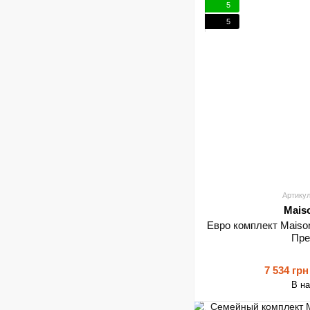
5
5
Артикул
Mais
Евро комплект Maiso
Пре
7 534 грн
В н