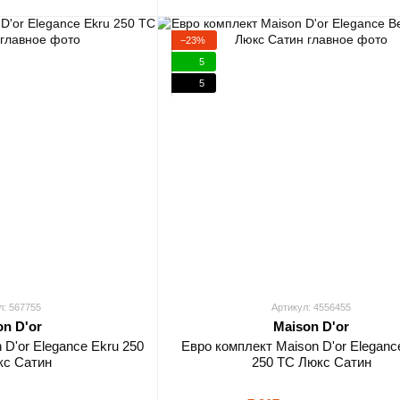
−23%
5
5
л: 567755
Артикул: 4556455
on D'or
Maison D'or
 D'or Elegance Ekru 250
Евро комплект Maison D'or Eleganc
кс Сатин
250 TC Люкс Сатин