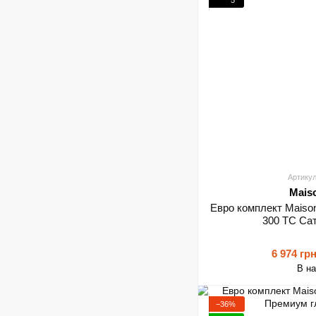
Артикул
Mais
Евро комплект Maison
300 TC Са
6 974 гр
В н
−36%