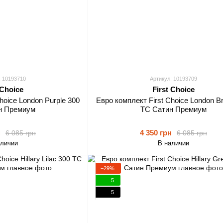
: 10193710
Артикул: 10193709
 Choice
First Choice
hoice London Purple 300
Евро комплект First Choice London B
н Премиум
TC Сатин Премиум
н
4 350 грн
6 085 грн
6 085 грн
аличии
В наличии
−29%
5
5