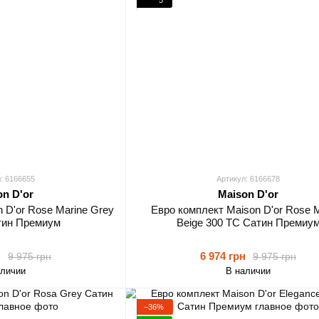
: 6166655
Артикул: 6166678
on D'or
Maison D'or
 D'or Rose Marine Grey
Евро комплект Maison D'or Rose 
тин Премиум
Beige 300 TC Сатин Премиу
н
6 974 грн
9 975 грн
9 975 грн
аличии
В наличии
−36%