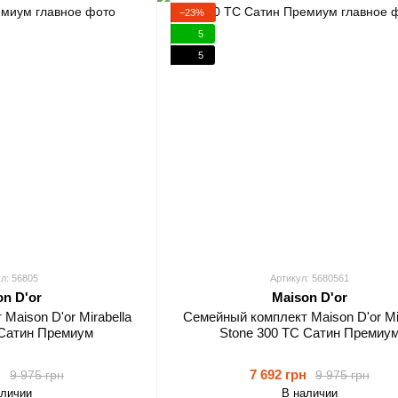
−23%
5
5
л: 56805
Артикул: 5680561
on D'or
Maison D'or
Maison D'or Mirabella
Семейный комплект Maison D'or Mir
 Сатин Премиум
Stone 300 TC Сатин Премиу
н
7 692 грн
9 975 грн
9 975 грн
аличии
В наличии