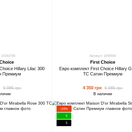
: 10193706
Артикул: 1040594
 Choice
First Choice
hoice Hillary Lilaс 300
Евро комплект First Choice Hillary G
н Премиум
TC Сатин Премиум
н
4 350 грн
6 085 грн
6 085 грн
аличии
В наличии
−24%
5
5