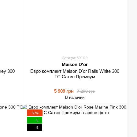
Артикул: 500110
Maison D'or
rey 300
Евро комплект Maison D'or Rails White 300
TC Сатин Премиум
5 909 грн
7 290 грн
В наличии
−30%
5
5