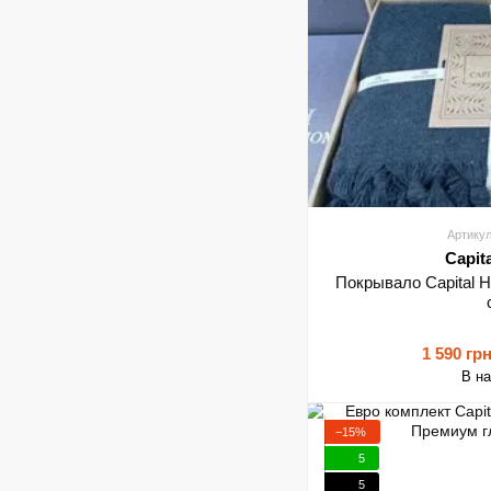
Артикул
Capit
Покрывало Capital H
1 590 гр
В н
−15%
5
5