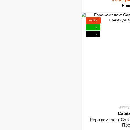
В н
−21%
5
5
Артику
Capit
Евро комплект Capi
Пре