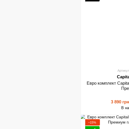
Артикул
Capit
Евро комплект Capit
Пре
3 890 гр
В н
−15%