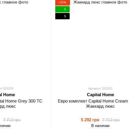
−31%
5
5
л: 320103
Артикул: 320102
al Home
Capital Home
tal Home Grey 300 TC
Евро комплект Capital Home Cream
рд люкс
Жаккард люкс
н
5 292 грн
7 712 грн
7 712 грн
аличии
В наличии