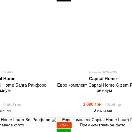
: 1034455
Артикул: 10347899
al Home
Capital Home
al Home Sahra Ранфорс
Евро комплект Capital Home Gizem
миум
Премиум
н
3 890 грн
4 568 грн
4 568 грн
аличии
В наличии
−15%