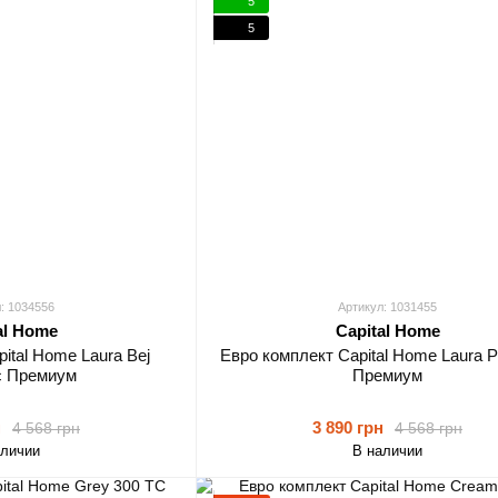
5
5
: 1034556
Артикул: 1031455
al Home
Capital Home
ital Home Laura Bej
Евро комплект Capital Home Laura 
с Премиум
Премиум
н
3 890 грн
4 568 грн
4 568 грн
аличии
В наличии