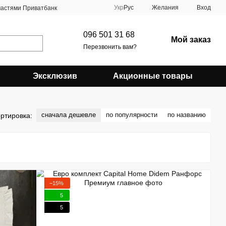
Укр
Рус
Желания
Вход
частями Приватбанк
096 501 31 68
Мой заказ
Перезвонить вам?
Эксклюзив
Акционные товары
сначала дешевле
по популярности
по названию
ртировка:
−15%
5
5