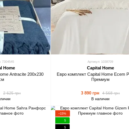
: 7304545
Артикул: 1038709
al Home
Capital Home
ome Antracite 200х230
Евро комплект Capital Home Ecem 
см
Премиум
н
3 890 грн
2 625 грн
4 568 грн
аличии
В наличии
−15%
5
5