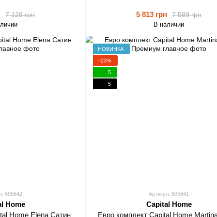
н
5 813 грн
7 128 грн
7 589 грн
аличии
В наличии
НОВИНКА
−23%
5
5
л: 605842
Артикул: 605841
al Home
Capital Home
tal Home Elena Сатин
Евро комплект Capital Home Martin