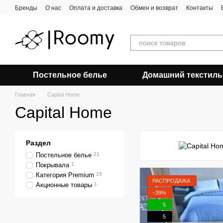
Перейти к основному контенту
Бренды
О нас
Оплата и доставка
Обмен и возврат
Контакты
Постельное белье
Домашний текстиль
Главная
Capital Home
Capital Home
Раздел
Постельное белье
21
Покрывала
1
Категория Premium
15
РАСПРОДАЖА
Акционные товары
1
−39%
5
5