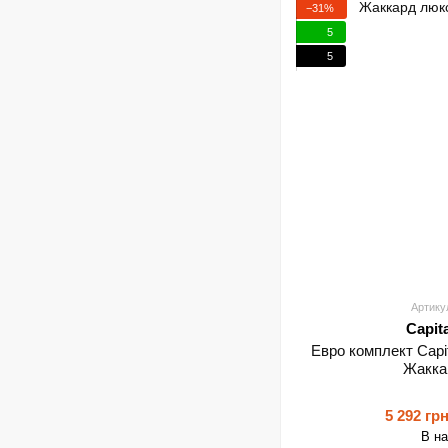
−31%
5
5
Артику
Capit
Евро комплект Capi
Жакка
5 292 гр
В н