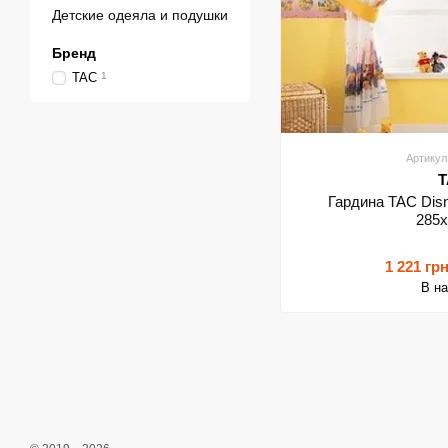
Детские одеяла и подушки
Бренд
TAC
1
Артикул
T
Гардина TAC Disn
285
1 221 гр
В н