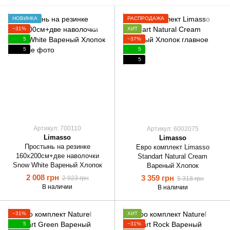
НОВИНКА
РАСПРОДАЖА
−31%
ХИТ
5
−37%
5
5
5
Артикул: 700110
Артикул: 6002075
Limasso
Limasso
Простынь на резинке
Евро комплект Limasso
160х200см+две наволочки
Standart Natural Cream
Snow White Вареный Хлопок
Вареный Хлопок
2 008 грн
3 359 грн
2 923 грн
5 318 грн
В наличии
В наличии
−31%
ХИТ
5
−31%