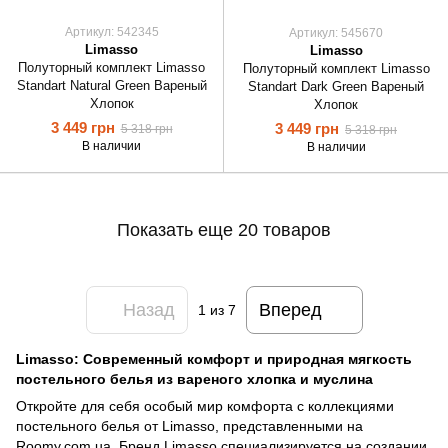
Артикул: 542345
Артикул: 545670
Limasso
Limasso
Полуторный комплект Limasso
Полуторный комплект Limasso
Standart Natural Green Вареный
Standart Dark Green Вареный
Хлопок
Хлопок
3 449 грн
3 449 грн
5 318 грн
5 318 грн
В наличии
В наличии
Показать еще 20 товаров
Назад
Вперед
1
из 7
Limasso: Современный комфорт и природная мягкость
постельного белья из вареного хлопка и муслина
Откройте для себя особый мир комфорта с коллекциями
постельного белья от Limasso, представленными на
Roomy.com.ua. Бренд Limasso специализируется на создании