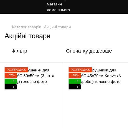
,
Каталог товарів
Акційні товари
Акційні товари
Фільтр
Спочатку дешевше
РОЗПРОДАЖ
РОЗПРОДАЖ
−57%
−48%
5
5
5
5