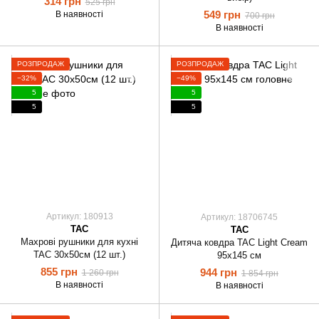
314 грн
525 грн
549 грн
В наявності
700 грн
В наявності
РОЗПРОДАЖ
РОЗПРОДАЖ
−32%
−49%
5
5
5
5
Артикул: 180913
Артикул: 18706745
TAC
TAC
Махрові рушники для кухні
Дитяча ковдра TAC Light Cream
TAC 30х50см (12 шт.)
95х145 см
855 грн
944 грн
1 260 грн
1 854 грн
В наявності
В наявності