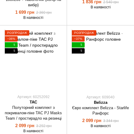
1 836 грн
2 540 грн
вибір)
В наявності
1 699 грн
2 360 грн
В наявності
РОЗПРОДАЖ
РОЗПРОДАЖ
−36%
−37%
5
5
5
5
Артикул: 60252092
Артикул: 609040
TAC
Belizza
Полуторний комплект з
Євро комплект Belizza - Starlife
покривалом-піке TAC PJ Masks
Ранфорс
Team / простирадло на резинці
2 099 грн
3 344 грн
2 099 грн
3 292 грн
В наявності
В наявності