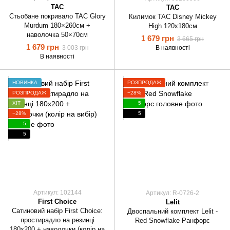
TAC
TAC
Стьобане покривало TAC Glory
Килимок TAC Disney Mickey
Murdum 180×260см +
High 120х180см
наволочка 50×70см
1 679 грн
3 665 грн
1 679 грн
3 003 грн
В наявності
В наявності
НОВИНКА
РОЗПРОДАЖ
РОЗПРОДАЖ
−28%
ХІТ
5
−28%
5
5
5
Артикул: 102144
Артикул: R-0726-2
First Choice
Lelit
Сатиновий набір First Choice:
Двоспальний комплект Lelit -
простирадло на резинці
Red Snowflake Ранфорс
180х200 + наволочки (колір на