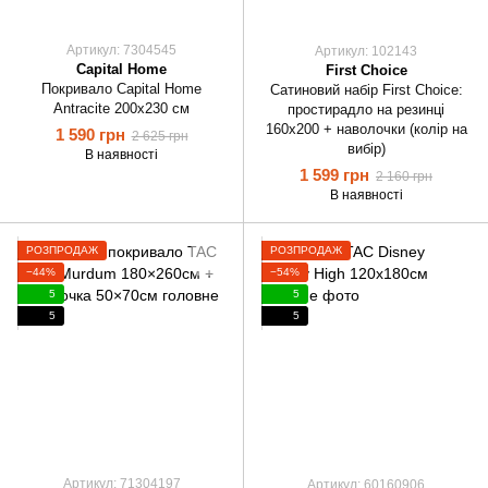
Артикул: 7304545
Артикул: 102143
Capital Home
First Choice
Покривало Capital Home
Сатиновий набір First Choice:
Antracite 200х230 см
простирадло на резинці
160х200 + наволочки (колір на
1 590 грн
2 625 грн
вибір)
В наявності
1 599 грн
2 160 грн
В наявності
РОЗПРОДАЖ
РОЗПРОДАЖ
−44%
−54%
5
5
5
5
Артикул: 71304197
Артикул: 60160906