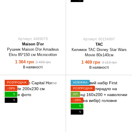
Артикул: 4469079
Артикул: 60154997
Maison D'or
TAC
Рушник Maison D'or Amadeus
Килимок TAC Disney Star Wars
Ekru 85*150 см Microcotton
Movie 80х140см
1 364 грн
1 469 грн
2 468 грн
3 113 грн
В наявності
В наявності
РОЗПРОДАЖ
НОВИНКА
−39%
РОЗПРОДАЖ
5
ХІТ
5
−26%
5
5