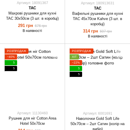
Артикул: 18091367
Артикул: 180913631
TAC
TAC
Махрові рушники для кухні
Вафельні рушники для кухні
TAC 30х50см (3 шт. в коробці)
TAC 45х70см Kahve (3 шт. в
коробці)
291 грн
676 грн
314 грн
В наявності
607 грн
В наявності
РОЗПРОДАЖ
РОЗПРОДАЖ
−40%
ХІТ
5
−22%
5
5
5
Артикул: 11130460
Артикул: 6001691
Рушник для ніг Cotton Area
Наволочки Gold Soft Life
Hotel 50х70см
50х70см – 2шт Сатин (колір на
вибір)