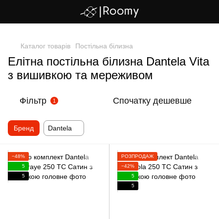
,
Каталог товарів
Постільна білизна
Елітна постільна білизна Dantela Vita
з вишивкою та мереживом
Фільтр
Спочатку дешевше
1
Бренд
Dantela
−48%
РОЗПРОДАЖ
5
−42%
5
5
5