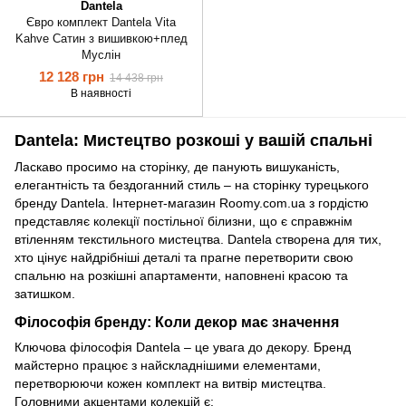
Dantela
Євро комплект Dantela Vita
Kahve Сатин з вишивкою+плед
Муслін
12 128 грн
14 438 грн
В наявності
Dantela: Мистецтво розкоші у вашій спальні
Ласкаво просимо на сторінку, де панують вишуканість,
елегантність та бездоганний стиль – на сторінку турецького
бренду Dantela. Інтернет-магазин Roomy.com.ua з гордістю
представляє колекції постільної білизни, що є справжнім
втіленням текстильного мистецтва. Dantela створена для тих,
хто цінує найдрібніші деталі та прагне перетворити свою
спальню на розкішні апартаменти, наповнені красою та
затишком.
Філософія бренду: Коли декор має значення
Ключова філософія Dantela – це увага до декору. Бренд
майстерно працює з найскладнішими елементами,
перетворюючи кожен комплект на витвір мистецтва.
Головними акцентами колекцій є: