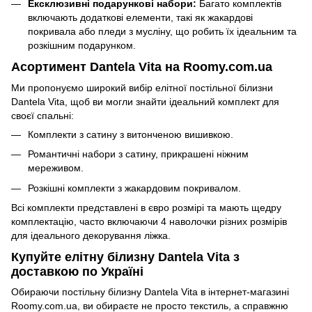
Ексклюзивні подарункові набори:
Багато комплектів
включають додаткові елементи, такі як жакардові
покривала або пледи з мусліну, що робить їх ідеальним та
розкішним подарунком.
Асортимент Dantela Vita на Roomy.com.ua
Ми пропонуємо широкий вибір елітної постільної білизни
Dantela Vita, щоб ви могли знайти ідеальний комплект для
своєї спальні:
Комплекти з сатину з витонченою вишивкою.
Романтичні набори з сатину, прикрашені ніжним
мереживом.
Розкішні комплекти з жакардовим покривалом.
Всі комплекти представлені в євро розмірі та мають щедру
комплектацію, часто включаючи 4 наволочки різних розмірів
для ідеального декорування ліжка.
Купуйте елітну білизну Dantela Vita з
доставкою по Україні
Обираючи постільну білизну Dantela Vita в інтернет-магазині
Roomy.com.ua, ви обираєте не просто текстиль, а справжню