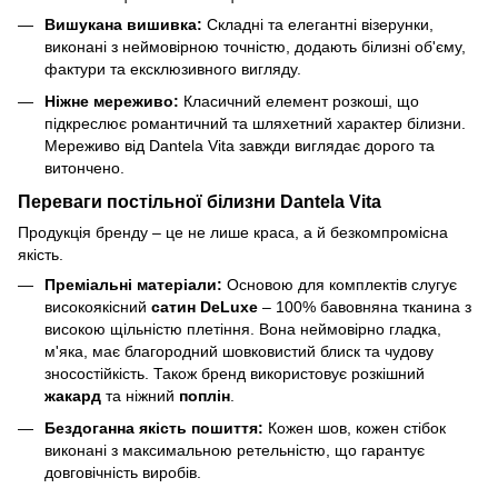
Вишукана вишивка:
Складні та елегантні візерунки,
виконані з неймовірною точністю, додають білизні об'єму,
фактури та ексклюзивного вигляду.
Ніжне мереживо:
Класичний елемент розкоші, що
підкреслює романтичний та шляхетний характер білизни.
Мереживо від Dantela Vita завжди виглядає дорого та
витончено.
Переваги постільної білизни Dantela Vita
Продукція бренду – це не лише краса, а й безкомпромісна
якість.
Преміальні матеріали:
Основою для комплектів слугує
високоякісний
сатин DeLuxe
– 100% бавовняна тканина з
високою щільністю плетіння. Вона неймовірно гладка,
м'яка, має благородний шовковистий блиск та чудову
зносостійкість. Також бренд використовує розкішний
жакард
та ніжний
поплін
.
Бездоганна якість пошиття:
Кожен шов, кожен стібок
виконані з максимальною ретельністю, що гарантує
довговічність виробів.