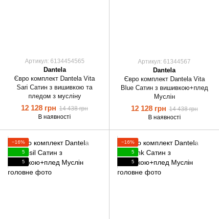
Артикул: 6134454565
Артикул: 61344567
Dantela
Dantela
Євро комплект Dantela Vita
Євро комплект Dantela Vita
Sari Сатин з вишивкою та
Blue Сатин з вишивкою+плед
пледом з мусліну
Муслін
12 128 грн
12 128 грн
14 438 грн
14 438 грн
В наявності
В наявності
−16%
−16%
5
5
5
5