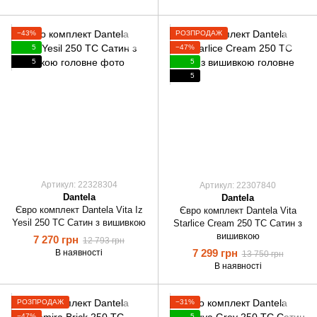
−43%
РОЗПРОДАЖ
5
−47%
5
5
5
Артикул: 22328304
Артикул: 22307840
Dantela
Dantela
Євро комплект Dantela Vita Iz
Євро комплект Dantela Vita
Yesil 250 ТС Сатин з вишивкою
Starlice Cream 250 TC Сатин з
вишивкою
7 270 грн
12 793 грн
7 299 грн
В наявності
13 750 грн
В наявності
РОЗПРОДАЖ
−31%
−47%
5