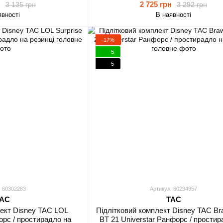
н
2 725 грн
3 135 грн
3 292 грн
явності
В наявності
−17%
5
5
: 60302283
Артикул: 60294957
AC
TAC
лект Disney TAC LOL
Підлітковий комплект Disney TAC Bra
орс / простирадло на
BT 21 Universtar Ранфорс / простир