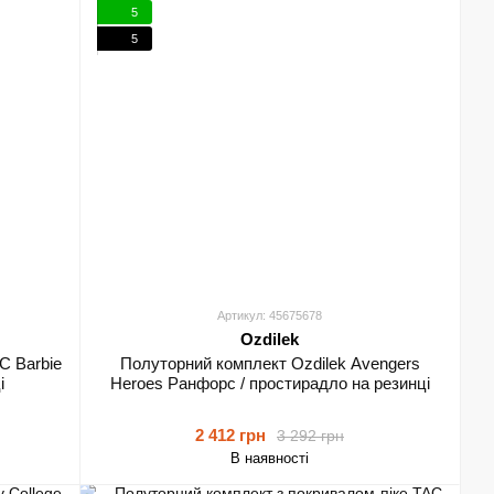
5
5
Артикул: 45675678
Ozdilek
C Barbie
Полуторний комплект Ozdilek Avengers
і
Heroes Ранфорс / простирадло на резинці
2 412 грн
3 292 грн
В наявності