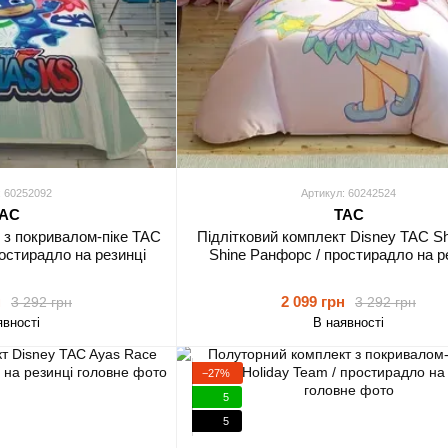
: 60252092
Артикул: 60242524
AC
TAC
 з покривалом-піке TAC
Підлітковий комплект Disney TAC S
остирадло на резинці
Shine Ранфорс / простирадло на р
н
2 099 грн
3 292 грн
3 292 грн
явності
В наявності
−27%
5
5