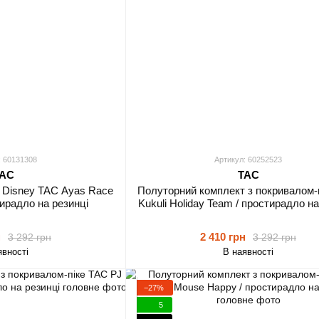
: 60131308
Артикул: 60252523
AC
TAC
т Disney TAC Ayas Race
Полуторний комплект з покривалом-
ирадло на резинці
Kukuli Holiday Team / простирадло на
н
2 410 грн
3 292 грн
3 292 грн
явності
В наявності
−27%
5