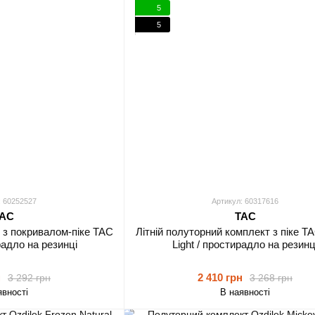
5
5
: 60252527
Артикул: 60317616
AC
TAC
 з покривалом-піке TAC
Літній полуторний комплект з піке TA
ирадло на резинці
Light / простирадло на резинц
н
2 410 грн
3 292 грн
3 268 грн
явності
В наявності