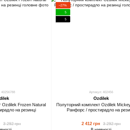
−27%
5
5
: 40256788
Артикул: 402456
dilek
Ozdilek
Ozdilek Frozen Natural
Полуторний комплект Ozdilek Mickey
ирадло на резинці
Ранфорс / простирадло на рези
н
2 412 грн
3 292 грн
3 292 грн
явності
В наявності