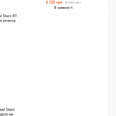
2 725 грн
3 292 грн
В наявності
wl Stars
адло на