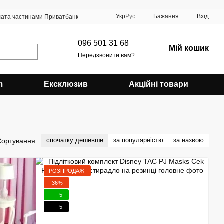
Укр
Рус
Бажання
Вхід
ата частинами Приватбанк
096 501 31 68
Мій кошик
Передзвонити вам?
m
Ексклюзив
Акційні товари
спочатку дешевше
за популярністю
за назвою
Сортування:
РОЗПРОДАЖ
−36%
5
5