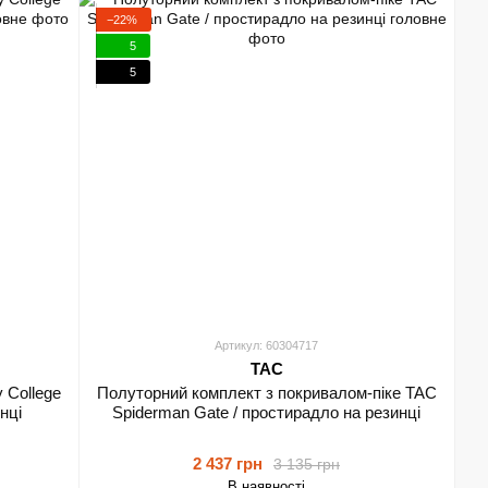
−22%
5
5
Артикул: 60304717
TAC
 College
Полуторний комплект з покривалом-піке TAC
нці
Spiderman Gate / простирадло на резинці
2 437 грн
3 135 грн
В наявності