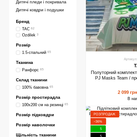
Дитячі пледи і покривала
Дитячі ковдри і подушки
Бренд
TAC
62
Ozdilek
3
Розмір
1.5-спальний
65
Артикул
Тканина
T
Ранфорс
65
Полуторний комплект
PJ Masks Team / пр
Склад тканини
100% бавовна
65
2 099 гр
Розмір простирадла
В на
100х200 см на резинці
65
РОЗПРОДАЖ
Розмір підковдри
−36%
Розмір наволочки
5
Щільність тканини
5