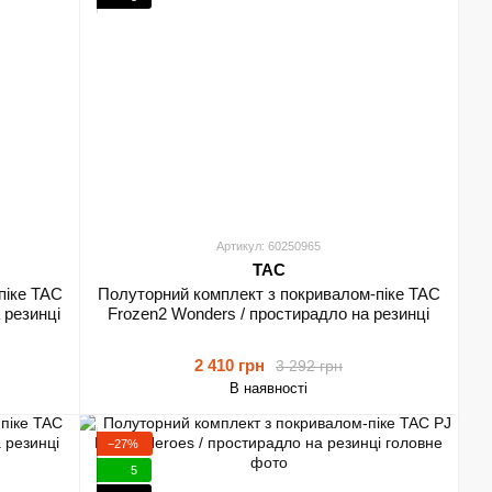
Артикул: 60250965
TAC
піке TAC
Полуторний комплект з покривалом-піке TAC
 резинці
Frozen2 Wonders / простирадло на резинці
2 410 грн
3 292 грн
В наявності
−27%
5