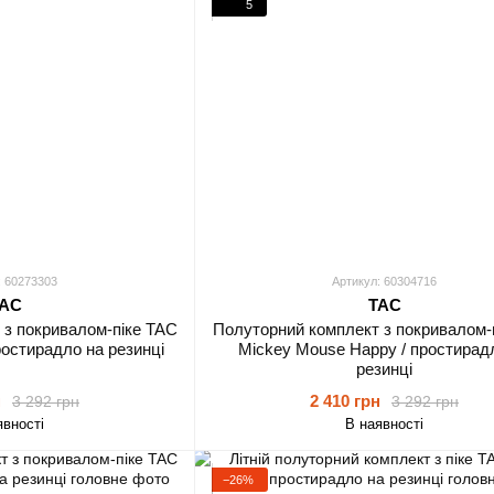
5
: 60273303
Артикул: 60304716
AC
TAC
 з покривалом-піке TAC
Полуторний комплект з покривалом-
ростирадло на резинці
Mickey Mouse Happy / простирад
резинці
н
2 410 грн
3 292 грн
3 292 грн
явності
В наявності
−26%