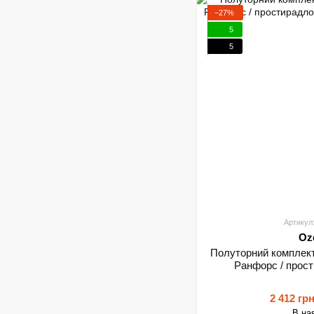
−27%
5
5
Артикул
Oz
Полуторний комплект 
Ранфорс / прост
2 412 гр
В на