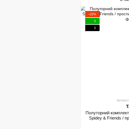
−22%
5
5
Артикул
T
Полуторний комплект
Spidey & Friends / 