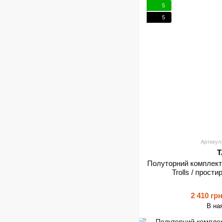
5
5
Артикул
T
Полуторний комплект
Trolls / прост
2 410 гр
В на