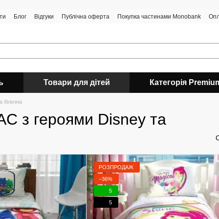
ти
Блог
Відгуки
Публічна оферта
Покупка частинами Monobank
Опл
ь
Товари для дітей
Категорія Premiu
а білизна
AC з героями Disney та
РОЗПРОДАЖ
−36%
5
5