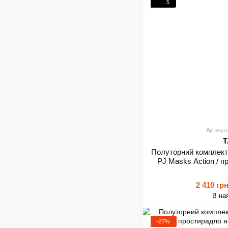
5
Артикул
T
Полуторний комплект
PJ Masks Action / п
2 410 гр
В на
−27%