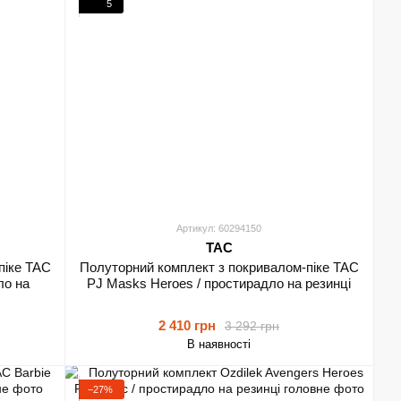
5
Артикул: 60294150
TAC
піке TAC
Полуторний комплект з покривалом-піке TAC
ло на
PJ Masks Heroes / простирадло на резинці
2 410 грн
3 292 грн
В наявності
−27%