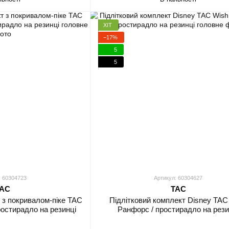
ХІТ
−17%
5
5
: 60304723
Артикул: 60304627
AC
TAC
 з покривалом-піке TAC
Підлітковий комплект Disney TAC
простирадло на резинці
Ранфорс / простирадло на рези