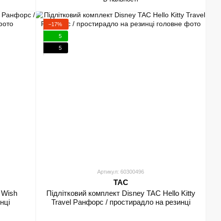
−17%
5
5
Артикул: 60300496
TAC
 Wish
Підлітковий комплект Disney TAC Hello Kitty
нці
Travel Ранфорс / простирадло на резинці