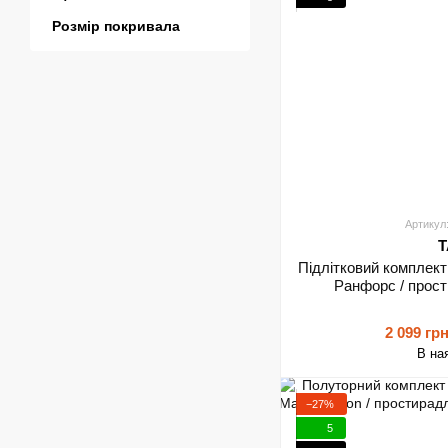
Розмір покривала
Артикул
T
Підлітковий комплек
Ранфорс / прост
2 099 гр
В на
−27%
5