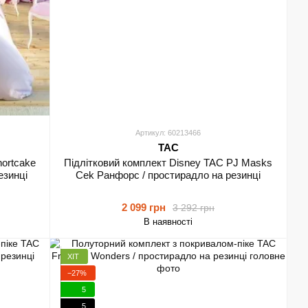
Артикул: 60213466
TAC
hortcake
Підлітковий комплект Disney TAC PJ Masks
езинці
Cek Ранфорс / простирадло на резинці
2 099 грн
3 292 грн
В наявності
ХІТ
−27%
5
5