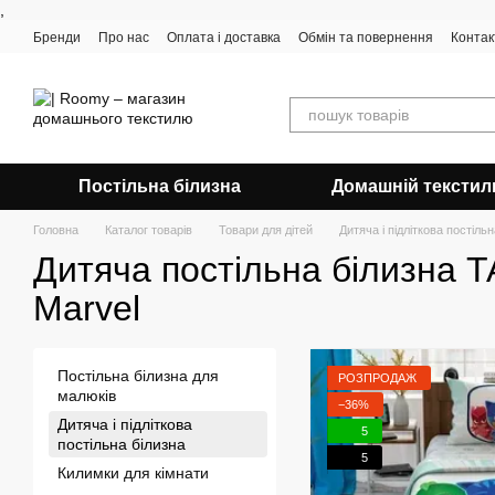
,
Перейти до основного контенту
Бренди
Про нас
Оплата і доставка
Обмін та повернення
Контак
Постільна білизна
Домашній текстил
Головна
Каталог товарів
Товари для дітей
Дитяча і підліткова постільн
Дитяча постільна білизна T
Marvel
Постільна білизна для
РОЗПРОДАЖ
малюків
−36%
Дитяча і підліткова
5
постільна білизна
5
Килимки для кімнати