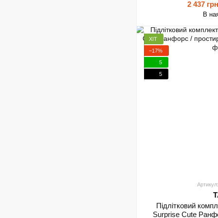
2 437 гр
В на
ХІТ
−17%
5
5
Артикул
T
Підлітковий комп
Surprise Cute Ранф