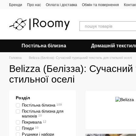
Перейти до основного контенту
Бренди
Про нас
Оплата і доставка
Обмін та повернення
Контак
Постільна білизна
Домашній текстил
Головна
Belizza (Белізза): Сучасний турецький текстиль для стильної оселі
Belizza (Белізза): Сучасний
стильної оселі
Розділ
Постільна білизна
109
Постільна білизна для
малюків
10
Покривала
12
Пледи
10
Рушники і набори