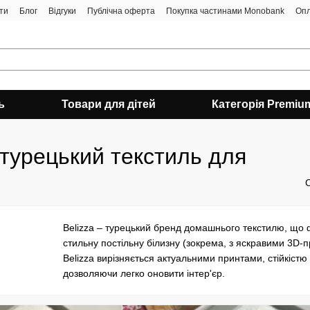
ти
Блог
Відгуки
Публічна оферта
Покупка частинами Monobank
Опл
ь
Товари для дітей
Категорія Premiu
 турецький текстиль для
Belizza – турецький бренд домашнього текстилю, що ф
стильну постільну білизну (зокрема, з яскравими 3D-
Belizza вирізняється актуальними принтами, стійкістю
дозволяючи легко оновити інтер'єр.