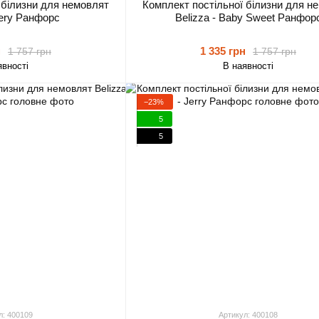
 білизни для немовлят
Комплект постільної білизни для н
Bery Ранфорс
Belizza - Baby Sweet Ранфор
н
1 335 грн
1 757 грн
1 757 грн
явності
В наявності
−23%
5
5
л: 400109
Артикул: 400108