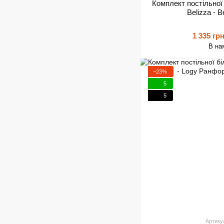
Комплект постільної
Belizza - 
1 335 гр
В на
−23%
5
5
Артику