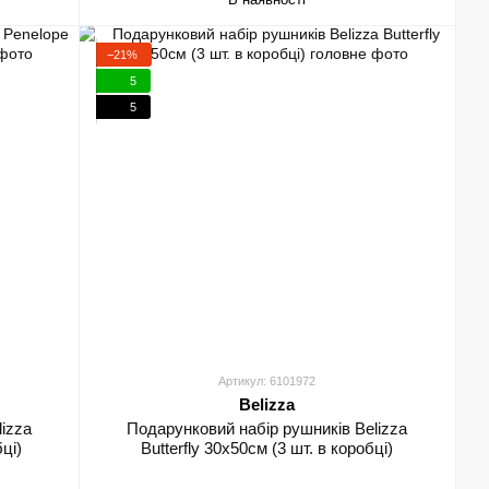
−21%
5
5
Артикул: 6101972
Belizza
izza
Подарунковий набір рушників Belizza
ці)
Butterfly 30х50см (3 шт. в коробці)