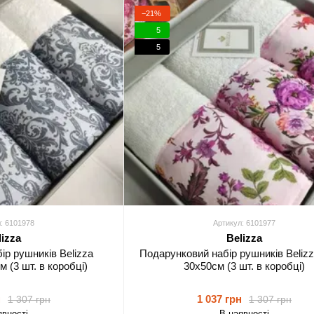
−21%
5
5
: 6101978
Артикул: 6101977
lizza
Belizza
ір рушників Belizza
Подарунковий набір рушників Belizz
 (3 шт. в коробці)
30х50см (3 шт. в коробці)
н
1 037 грн
1 307 грн
1 307 грн
явності
В наявності