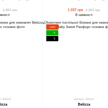
н
1 037 грн
1 307 грн
1 307 грн
явності
В наявності
−24%
5
5
л: 400102
Артикул: 400101
lizza
Belizza