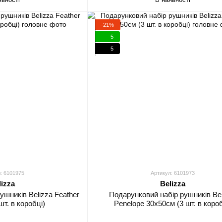
−21%
5
5
: 6101975
Артикул: 6101973
lizza
Belizza
ушників Belizza Feather
Подарунковий набір рушників Bel
шт. в коробці)
Penelope 30х50см (3 шт. в короб