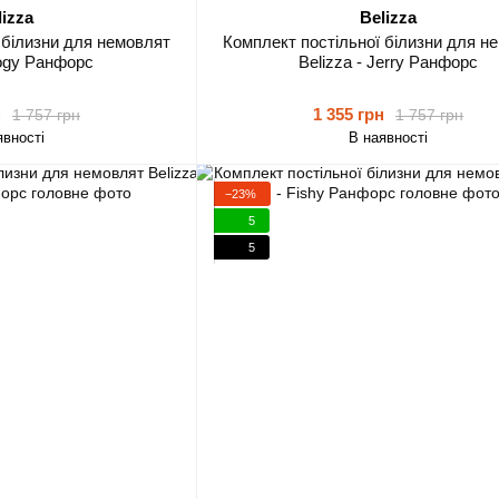
lizza
Belizza
 білизни для немовлят
Комплект постільної білизни для н
Logy Ранфорс
Belizza - Jerry Ранфорс
н
1 355 грн
1 757 грн
1 757 грн
явності
В наявності
−23%
5
5