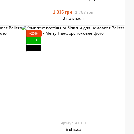
1 335 грн
1 757 грн
В наявності
−23%
5
5
Артикул: 400110
Belizza