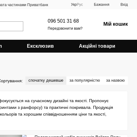
Укр
Рус
Бажання
Вхід
ата частинами Приватбанк
096 501 31 68
Мій кошик
Передзвонити вам?
m
Ексклюзив
Акційні товари
спочатку дешевше
за популярністю
за назвою
Сортування:
окусується на сучасному дизайні та якості. Пропонує
принтами з ранфорсу) та практичні покривала. Продукція
 кольорів та хорошим співвідношенням ціни та якості,