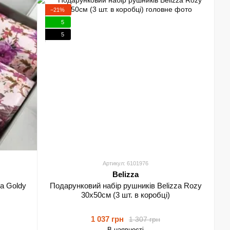
−21%
5
5
Артикул: 6101976
Belizza
a Goldy
Подарунковий набір рушників Belizza Rozy
30х50см (3 шт. в коробці)
1 037 грн
1 307 грн
В наявності