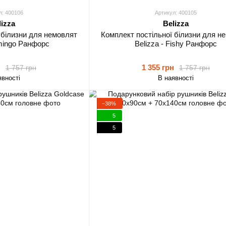
л: 400106
Артикул: 400105
lizza
Belizza
 білизни для немовлят
Комплект постільної білизни для н
amingo Ранфорс
Belizza - Fishy Ранфорс
н
1 355 грн
1 757 грн
1 757 грн
явності
В наявності
−38%
5
5