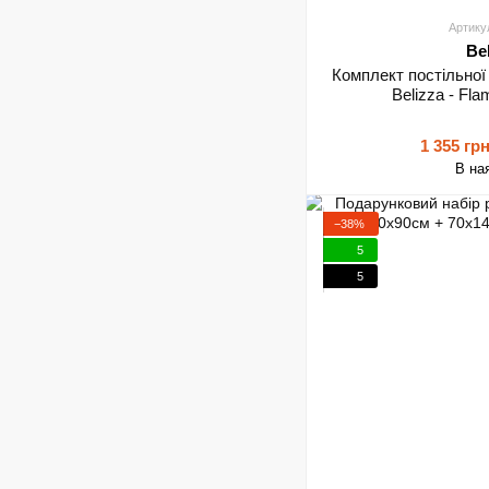
Артику
Be
Комплект постільної
Belizza - Fl
1 355 гр
В на
−38%
5
5