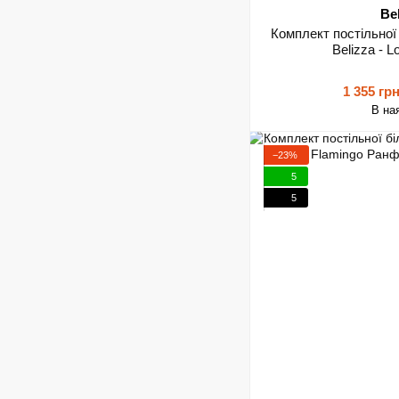
Be
Комплект постільної
Belizza - 
1 355 гр
В на
−23%
5
5