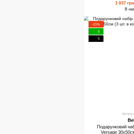
1 037 гр
В на
−21%
5
5
Артикул
Be
Подарунковий наб
Versage 30х50см