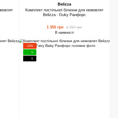
Belizza
емовлят
Комплект постільної білизни для немовлят
Belizza - Guky Ранфорс
1 355 грн
1 757 грн
В наявності
−23%
5
5