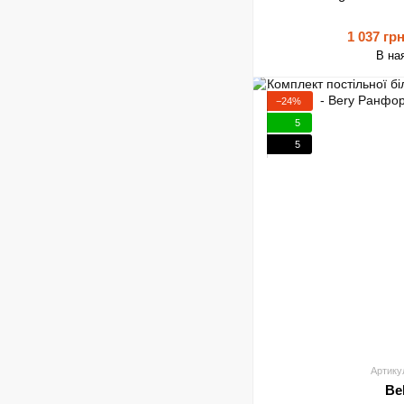
1 037 гр
В на
−24%
5
5
Артику
Be