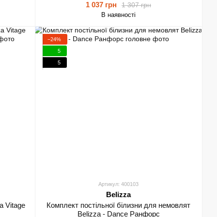
1 037 грн
1 307 грн
В наявності
−24%
5
5
Артикул: 400103
Belizza
a Vitage
Комплект постільної білизни для немовлят
Belizza - Dance Ранфорс