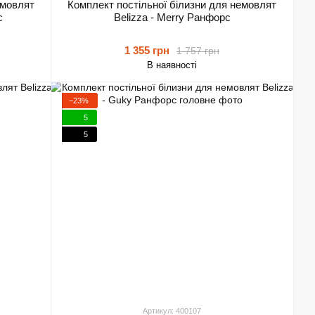
емовлят
Комплект постільної білизни для немовлят
с
Belizza - Merry Ранфорс
1 355 грн
1 757 грн
В наявності
−23%
5
5
Артикул: 400107