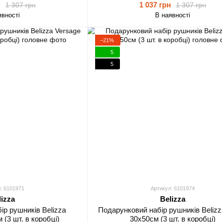
н
1 037 грн
1 307 грн
1 307 грн
явності
В наявності
−21%
5
5
: 6101971
Артикул: 6101974
lizza
Belizza
ір рушників Belizza
Подарунковий набір рушників Belizz
 (3 шт. в коробці)
30х50см (3 шт. в коробці)