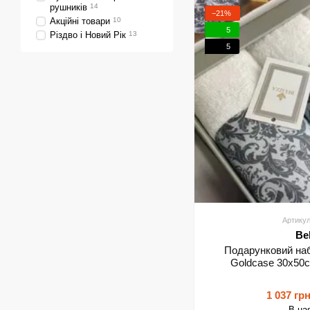
рушників
14
−21%
Акційні товари
10
5
Різдво і Новий Рік
13
5
Артикул
Be
Подарунковий наб
Goldcase 30х50см
1 037 гр
В на