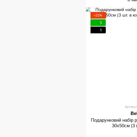
−21%
5
5
Артикул
Be
Подарунковий набір р
30х50см (3 