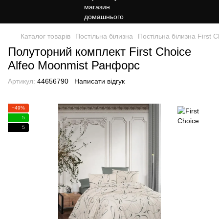
Каталог товарів
Постільна білизна
Постільна білизна First C
Полуторний комплект First Choice
Alfeo Moonmist Ранфорс
Артикул:
44656790
Написати відгук
−49%
5
5