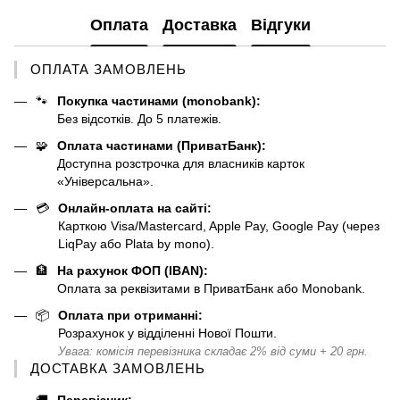
Оплата
Доставка
Відгуки
ОПЛАТА ЗАМОВЛЕНЬ
🐾
Покупка частинами (monobank):
Без відсотків. До 5 платежів.
🧩
Оплата частинами (ПриватБанк):
Доступна розстрочка для власників карток
«Універсальна».
💳
Онлайн-оплата на сайті:
Карткою Visa/Mastercard, Apple Pay, Google Pay (через
LiqPay або Plata by mono).
🏦
На рахунок ФОП (IBAN):
Оплата за реквізитами в ПриватБанк або Monobank.
📦
Оплата при отриманні:
Розрахунок у відділенні Нової Пошти.
Увага: комісія перевізника складає 2% від суми + 20 грн.
ДОСТАВКА ЗАМОВЛЕНЬ