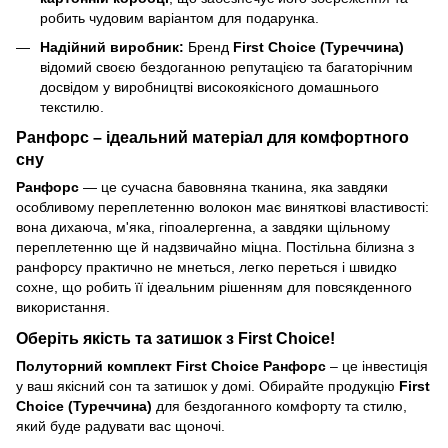
робить чудовим варіантом для подарунка.
Надійний виробник:
Бренд
First Choice (Туреччина)
відомий своєю бездоганною репутацією та багаторічним
досвідом у виробництві високоякісного домашнього
текстилю.
Ранфорс – ідеальний матеріал для комфортного
сну
Ранфорс
— це сучасна бавовняна тканина, яка завдяки
особливому переплетенню волокон має виняткові властивості:
вона дихаюча, м'яка, гіпоалергенна, а завдяки щільному
переплетенню ще й надзвичайно міцна. Постільна білизна з
ранфорсу практично не мнеться, легко переться і швидко
сохне, що робить її ідеальним рішенням для повсякденного
використання.
Оберіть якість та затишок з First Choice!
Полуторний комплект First Choice Ранфорс
– це інвестиція
у ваш якісний сон та затишок у домі. Обирайте продукцію
First
Choice (Туреччина)
для бездоганного комфорту та стилю,
який буде радувати вас щоночі.