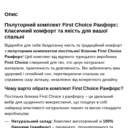
Опис
Полуторний комплект First Choice Ранфорс:
Класичний комфорт та якість для вашої
спальні
Відкрийте для себе бездоганну якість та традиційний комфорт
з
полуторним комплектом постільної білизни First Choice
Ранфорс
! Цей комплект від відомого турецького виробника
First Choice
створений для тих, хто цінує натуральні
матеріали, практичність та довговічність. Він забезпечить вам
здоровий і спокійний сон, перетворюючи спальню на
справжню оазу затишку, незалежно від конкретного дизайну.
Чому варто обрати комплект First Choice Ранфорс?
Постільна білизна First Choice з ранфорсу – це ідеальний
вибір для щоденного використання, що поєднує в собі
найкращі властивості натуральних тканин та високі стандарти
виробництва:
Натуральний склад:
Комплект виготовлений зі
100%
бавовни (ранфорс)
– дихаючого, гіпоалергенного та