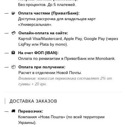
Без процентов. До 5 платежей.
🧩
Оплата частями (ПриватБанк):
Доступна рассрочка для владельцев карт
«Универсальная».
💳
Онлайн-оплата на сайте:
Картой Visa/Mastercard, Apple Pay, Google Pay (через
LiqPay или Plata by mono).
🏦
На счет ФОП (IBAN):
Оплата по реквизитам в ПриватБанк или Monobank.
📦
Оплата при получении:
Расчет в отделении Новой Почты.
Внимание: комиссия перевозчика составляет 2% от
суммы + 20 грн.
ДОСТАВКА ЗАКАЗОВ
🚚
Перевозчик:
Компания «Нова Пошта» (по всей территории
Украины).