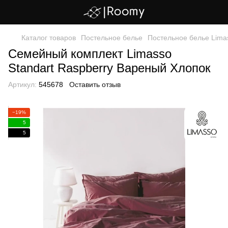
Каталог товаров
Постельное белье
Постельное белье Lima
Семейный комплект Limasso
Standart Raspberry Вареный Хлопок
Артикул:
545678
Оставить отзыв
−19%
5
5