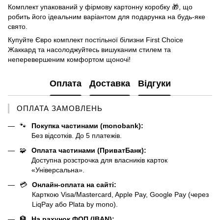
Комплект упакований у фірмову картонну коробку 🎁, що
робить його ідеальним варіантом для подарунка на будь-яке
свято.
Купуйте Євро комплект постільної білизни First Choice
Жаккард та насолоджуйтесь вишуканим стилем та
неперевершеним комфортом щоночі!
Оплата
Доставка
Відгуки
ОПЛАТА ЗАМОВЛЕНЬ
🐾
Покупка частинами (monobank):
Без відсотків. До 5 платежів.
🧩
Оплата частинами (ПриватБанк):
Доступна розстрочка для власників карток
«Універсальна».
💳
Онлайн-оплата на сайті:
Карткою Visa/Mastercard, Apple Pay, Google Pay (через
LiqPay або Plata by mono).
🏦
На рахунок ФОП (IBAN):