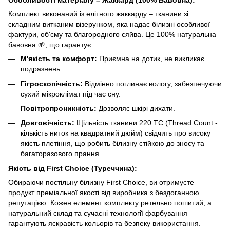
Особливості матеріалу – Жаккард (100% Бавовна):
Комплект виконаний із елітного жаккарду – тканини зі
складним витканим візерунком, яка надає білизні особливої
фактури, об'єму та благородного сяйва. Це 100% натуральна
бавовна 🌱, що гарантує:
М'якість та комфорт:
Приємна на дотик, не викликає
подразнень.
Гігроскопічність:
Відмінно поглинає вологу, забезпечуючи
сухий мікроклімат під час сну.
Повітропроникність:
Дозволяє шкірі дихати.
Довговічність:
Щільність тканини 220 TC (Thread Count -
кількість ниток на квадратний дюйм) свідчить про високу
якість плетіння, що робить білизну стійкою до зносу та
багаторазового прання.
Якість від First Choice (Туреччина):
Обираючи постільну білизну First Choice, ви отримуєте
продукт преміальної якості від виробника з бездоганною
репутацією. Кожен елемент комплекту ретельно пошитий, а
натуральний склад та сучасні технології фарбування
гарантують яскравість кольорів та безпеку використання.