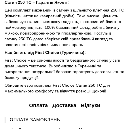
Сатин 250 TC – Гарантія Якості:
Цей комплект виконаний із сатину з щільністю плетіння 250 TC
(кількість ниток на квадратний дюйм). Така висока щільність
забезпечує тканині виняткову гладкість, шовковистий блиск та
неймовірну міцність. 100% бавовняний склад робить білизну
м'якою, повітропроникною та гіпоалергенною. Постіль із
сатину 250 TC довго зберігає свій привабливий вигляд та
властивості навіть після численних прань.
Надійність від First Choice (Туреччина):
First Choice – це синонім якості та бездоганного стилю у світі
домашнього текстилю. Виробництво в Туреччині та
використання натуральної бавовни гарантують довговічність та
безпеку продукції.
Обирайте євро комплект First Choice Сатин 250 TC для
максимального комфорту та відчуття розкоші щоночі!
Оплата
Доставка
Відгуки
ОПЛАТА ЗАМОВЛЕНЬ