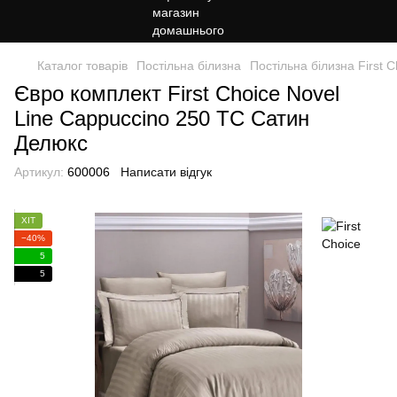
Каталог товарів
Постільна білизна
Постільна білизна First C
Євро комплект First Choice Novel
Line Cappuccino 250 ТС Сатин
Делюкс
Артикул:
600006
Написати відгук
ХІТ
−40%
5
5