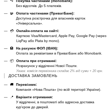
🐾
Покупка частинами (monobank):
Без відсотків. До 5 платежів.
🧩
Оплата частинами (ПриватБанк):
Доступна розстрочка для власників карток
«Універсальна».
💳
Онлайн-оплата на сайті:
Карткою Visa/Mastercard, Apple Pay, Google Pay (через
LiqPay або Plata by mono).
🏦
На рахунок ФОП (IBAN):
Оплата за реквізитами в ПриватБанк або Monobank.
📦
Оплата при отриманні:
Розрахунок у відділенні Нової Пошти.
Увага: комісія перевізника складає 2% від суми + 20 грн.
ДОСТАВКА ЗАМОВЛЕНЬ
🚚
Перевізник:
Компанія «Нова Пошта» (по всій території України).
📍
Варіанти отримання:
У відділенні, в поштоматі або адресна доставка
кур'єром до дверей.