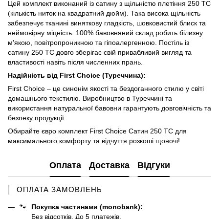
Цей комплект виконаний із сатину з щільністю плетіння 250 TC
(кількість ниток на квадратний дюйм). Така висока щільність
забезпечує тканині виняткову гладкість, шовковистий блиск та
неймовірну міцність. 100% бавовняний склад робить білизну
м'якою, повітропроникною та гіпоалергенною. Постіль із
сатину 250 TC довго зберігає свій привабливий вигляд та
властивості навіть після численних прань.
Надійність від First Choice (Туреччина):
First Choice – це синонім якості та бездоганного стилю у світі
домашнього текстилю. Виробництво в Туреччині та
використання натуральної бавовни гарантують довговічність та
безпеку продукції.
Обирайте євро комплект First Choice Сатин 250 TC для
максимального комфорту та відчуття розкоші щоночі!
Оплата
Доставка
Відгуки
ОПЛАТА ЗАМОВЛЕНЬ
🐾
Покупка частинами (monobank):
Без відсотків. До 5 платежів.