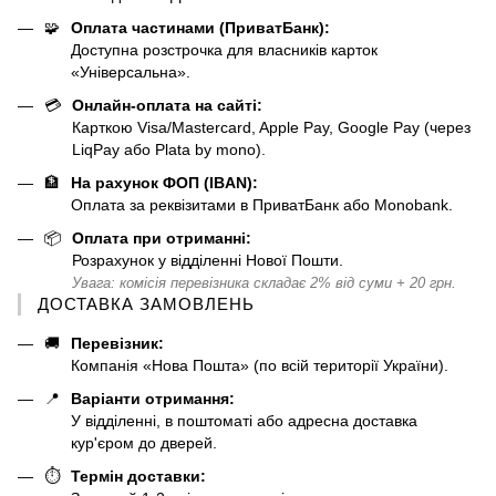
🧩
Оплата частинами (ПриватБанк):
Доступна розстрочка для власників карток
«Універсальна».
💳
Онлайн-оплата на сайті:
Карткою Visa/Mastercard, Apple Pay, Google Pay (через
LiqPay або Plata by mono).
🏦
На рахунок ФОП (IBAN):
Оплата за реквізитами в ПриватБанк або Monobank.
📦
Оплата при отриманні:
Розрахунок у відділенні Нової Пошти.
Увага: комісія перевізника складає 2% від суми + 20 грн.
ДОСТАВКА ЗАМОВЛЕНЬ
🚚
Перевізник:
Компанія «Нова Пошта» (по всій території України).
📍
Варіанти отримання:
У відділенні, в поштоматі або адресна доставка
кур'єром до дверей.
⏱️
Термін доставки: