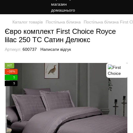
Каталог товарів
Постільна білизна
Постільна білизна First C
Євро комплект First Choice Royce
lilac 250 ТС Сатин Делюкс
Артикул:
600737
Написати відгук
ХІТ
−38%
5
5