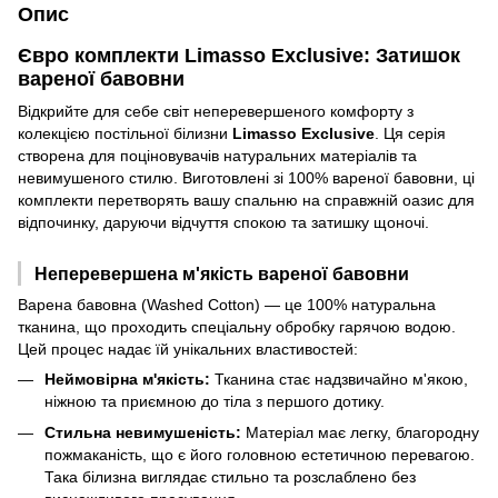
Опис
Євро комплекти Limasso Exclusive: Затишок
вареної бавовни
Відкрийте для себе світ неперевершеного комфорту з
колекцією постільної білизни
Limasso Exclusive
. Ця серія
створена для поціновувачів натуральних матеріалів та
невимушеного стилю. Виготовлені зі 100% вареної бавовни, ці
комплекти перетворять вашу спальню на справжній оазис для
відпочинку, даруючи відчуття спокою та затишку щоночі.
Неперевершена м'якість вареної бавовни
Варена бавовна (Washed Cotton) — це 100% натуральна
тканина, що проходить спеціальну обробку гарячою водою.
Цей процес надає їй унікальних властивостей:
Неймовірна м'якість:
Тканина стає надзвичайно м'якою,
ніжною та приємною до тіла з першого дотику.
Стильна невимушеність:
Матеріал має легку, благородну
пожмаканість, що є його головною естетичною перевагою.
Така білизна виглядає стильно та розслаблено без