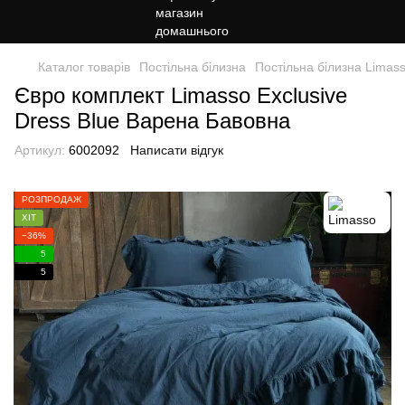
Каталог товарів
Постільна білизна
Постільна білизна Limas
Євро комплект Limasso Exclusive
Dress Blue Варена Бавовна
Артикул:
6002092
Написати відгук
РОЗПРОДАЖ
ХІТ
−36%
5
5