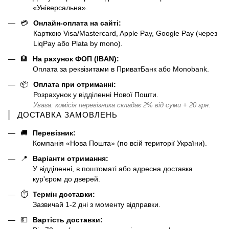
«Універсальна».
💳
Онлайн-оплата на сайті:
Карткою Visa/Mastercard, Apple Pay, Google Pay (через
LiqPay або Plata by mono).
🏦
На рахунок ФОП (IBAN):
Оплата за реквізитами в ПриватБанк або Monobank.
📦
Оплата при отриманні:
Розрахунок у відділенні Нової Пошти.
Увага: комісія перевізника складає 2% від суми + 20 грн.
ДОСТАВКА ЗАМОВЛЕНЬ
🚚
Перевізник:
Компанія «Нова Пошта» (по всій території України).
📍
Варіанти отримання:
У відділенні, в поштоматі або адресна доставка
кур'єром до дверей.
⏱️
Термін доставки:
Зазвичай 1-2 дні з моменту відправки.
💵
Вартість доставки: