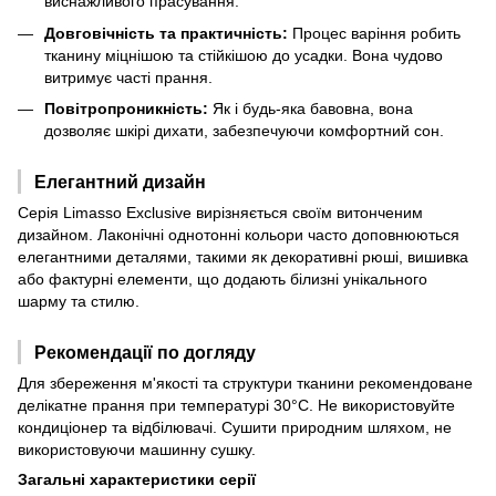
виснажливого прасування.
Довговічність та практичність:
Процес варіння робить
тканину міцнішою та стійкішою до усадки. Вона чудово
витримує часті прання.
Повітропроникність:
Як і будь-яка бавовна, вона
дозволяє шкірі дихати, забезпечуючи комфортний сон.
Елегантний дизайн
Серія Limasso Exclusive вирізняється своїм витонченим
дизайном. Лаконічні однотонні кольори часто доповнюються
елегантними деталями, такими як декоративні рюші, вишивка
або фактурні елементи, що додають білизні унікального
шарму та стилю.
Рекомендації по догляду
Для збереження м'якості та структури тканини рекомендоване
делікатне прання при температурі 30°C. Не використовуйте
кондиціонер та відбілювачі. Сушити природним шляхом, не
використовуючи машинну сушку.
Загальні характеристики серії