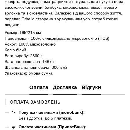
ковдр та подушок, наматрацників з натурального пуху та пера,
високоякісної вовни, бамбука, мікроволокна, евкаліптового
волокна та віскоеластика. Залежно від вашого способу життя,
переваг, Othello створена з урахуванням усіх потреб кожної
людини.
Розмір: 195*215 см
Наповнювач: 100% силіконізоване мікроволокно (HCS)
Чохол: 100% мікроволокно
Колір білий
Вага виробу: 2360 г
Вага наповнювача: 1467 г
Щільність наповнювача: 300 г/м2
Упаковка: фірмова сумка
Оплата
Доставка
Відгуки
ОПЛАТА ЗАМОВЛЕНЬ
🐾
Покупка частинами (monobank):
Без відсотків. До 5 платежів.
🧩
Оплата частинами (ПриватБанк):