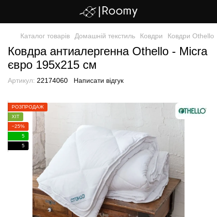
Каталог товарів
Домашній текстиль
Ковдри
Ковдри Othello
Ковдра антиалергенна Othello - Micra
євро 195х215 см
Артикул:
22174060
Написати відгук
РОЗПРОДАЖ
ХІТ
−25%
5
5