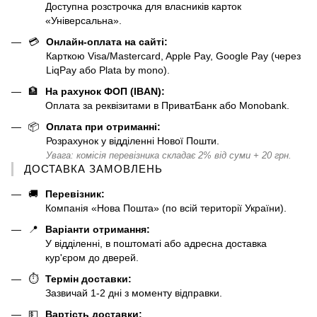
Доступна розстрочка для власників карток
«Універсальна».
💳
Онлайн-оплата на сайті:
Карткою Visa/Mastercard, Apple Pay, Google Pay (через
LiqPay або Plata by mono).
🏦
На рахунок ФОП (IBAN):
Оплата за реквізитами в ПриватБанк або Monobank.
📦
Оплата при отриманні:
Розрахунок у відділенні Нової Пошти.
Увага: комісія перевізника складає 2% від суми + 20 грн.
ДОСТАВКА ЗАМОВЛЕНЬ
🚚
Перевізник:
Компанія «Нова Пошта» (по всій території України).
📍
Варіанти отримання:
У відділенні, в поштоматі або адресна доставка
кур'єром до дверей.
⏱️
Термін доставки:
Зазвичай 1-2 дні з моменту відправки.
💵
Вартість доставки: