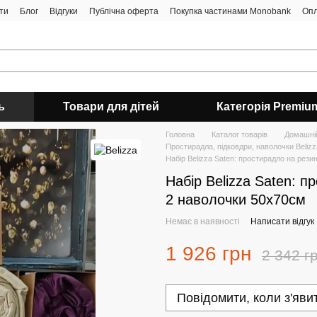
ти
Блог
Відгуки
Публічна оферта
Покупка частинами Monobank
Опл
ь
Товари для дітей
Категорія Premiu
Головна
Каталог товарів
Домашні
Простирадла, підковдри, наволочки Belizz
Набір Belizza Saten: простирадло на рез
Набір Belizza Saten: 
2 наволочки 50х70см
Немає в наявності
Написати відгук
1 926 грн
2 342 г
Повідомити, коли з'яви