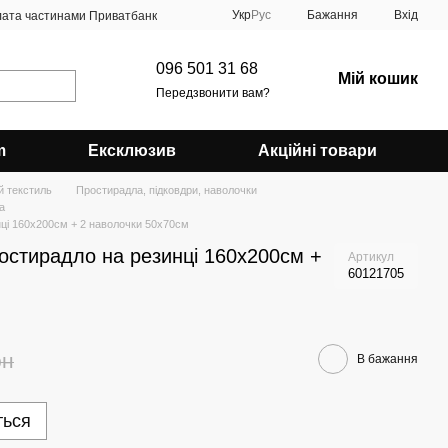
Укр
Рус
Бажання
Вхід
ата частинами Приватбанк
096 501 31 68
Мій кошик
Передзвонити вам?
m
Ексклюзив
Акційні товари
й текстиль
Простирадла, підковдри, наволочки
a
инці 160х200см + 2 наволочки 50х70см
простирадло на резинці 160х200см +
Артикул
60121705
рн
В бажання
ться