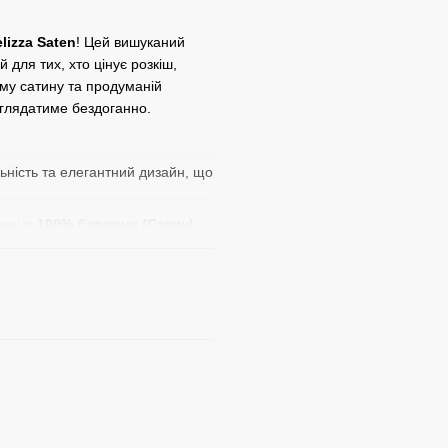
lizza Saten
! Цей вишуканий
 для тих, хто цінує розкіш,
ому сатину та продуманій
иглядатиме бездоганно.
ьність та елегантний дизайн, що
ені зі
100% бавовни (Сатин)
.
ю та приємним блиском. Він
тя ніжності при кожному дотику.
отонне простирадло на
5 см з кожного боку
. Це
60×200 см), запобігаючи
ко завжди виглядатиме акуратно
чки розміром
50×70 см
, які
 комфорт для вашого сну.