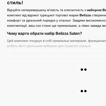
стиль!
Відчуйте неперевершену м'якість та елегантність з
набором Be
комплект від відомої турецької торгової марки
Belizza
створений
комфорт та ідеальний порядок у спальні. Завдяки високоякісн
комплектації, ваш сон стане ще приємнішим, а ліжко завжди в
Чому варто обрати набір Belizza Saten?
Цей комплект поєднує в собі преміальні матеріали, функціонал
робить його ідеальним вибором для сучасної спальні:
Розкішна тканина — Сатин:
Всі елементи набору виготовл
Сатин відомий своєю неймовірною гладкістю, шовковистіст
забезпечує винятковий комфорт під час сну, даруючи відчут
Ідеальна фіксація простирадла:
В комплект входить
одн
резинці розміром 160×200 см
, з додатковим запасом по
2
забезпечує бездоганне прилягання до матраца (розміром 1
зісковзуванню та утворенню складок під час сну. Ваше ліж
та стильно.
Зручна комплектація:
Набір включає дві сатинові наволо
ідеально доповнюють простирадло та забезпечують повний