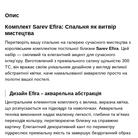
Опис
Комплект Sarev Efira: Спальня як витвір
мистецтва
Перетворіть вашу спальню на галерею сучасного мистецтва з
королівським комплектом постільної білизни
Sarev Efira
. Цей
набір — сміливий та елегантний акцент для сучасного
інтер'єру. Виготовлений з преміального сатину щільністю 300
ТС, він вражає своїм унікальним дизайном у вигляді великої
абстрактної квітки, наче намальованої аквареллю просто на
полотні вашої постелі.
Дизайн Efira – акварельна абстракція
Центральним елементом комплекту є велика, виразна квітка,
що розпускається на підковдрі та наволочках. Акварельна
техніка виконання надає малюнку легкості, глибини та м'яких
переходів кольору, перетворюючи білизну на справжню
картину. Елегантний декоративний кант по периметру
підкреслює преміальну якість та завершує бездоганний образ.