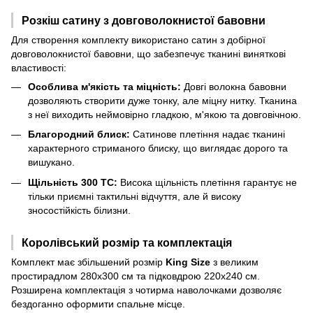
Розкіш сатину з довговолокнистої бавовни
Для створення комплекту використано сатин з добірної
довговолокнистої бавовни, що забезпечує тканині виняткові
властивості:
Особлива м'якість та міцність:
Довгі волокна бавовни
дозволяють створити дуже тонку, але міцну нитку. Тканина
з неї виходить неймовірно гладкою, м'якою та довговічною.
Благородний блиск:
Сатинове плетіння надає тканині
характерного стриманого блиску, що виглядає дорого та
вишукано.
Щільність 300 TC:
Висока щільність плетіння гарантує не
тільки приємні тактильні відчуття, але й високу
зносостійкість білизни.
Королівський розмір та комплектація
Комплект має збільшений розмір
King Size
з великим
простирадлом 280х300 см та підковдрою 220х240 см.
Розширена комплектація з чотирма наволочками дозволяє
бездоганно оформити спальне місце.