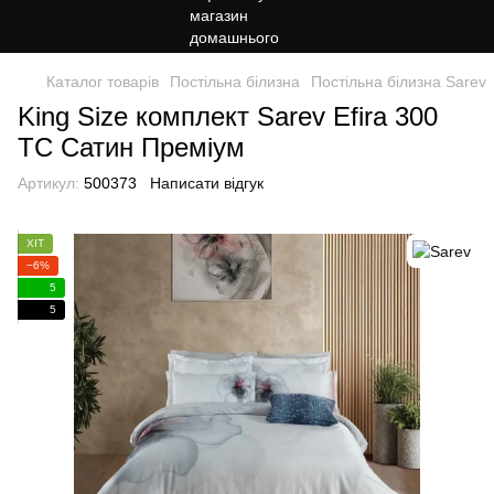
Каталог товарів
Постільна білизна
Постільна білизна Sarev
King Size комплект Sarev Efira 300
TC Сатин Преміум
Артикул:
500373
Написати відгук
ХІТ
−6%
5
5