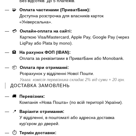
Без відсотків. До 5 платежів.
🧩
Оплата частинами (ПриватБанк):
Доступна розстрочка для власників карток
«Універсальна».
💳
Онлайн-оплата на сайті:
Карткою Visa/Mastercard, Apple Pay, Google Pay (через
LiqPay або Plata by mono).
🏦
На рахунок ФОП (IBAN):
Оплата за реквізитами в ПриватБанк або Monobank.
📦
Оплата при отриманні:
Розрахунок у відділенні Нової Пошти.
Увага: комісія перевізника складає 2% від суми + 20 грн.
ДОСТАВКА ЗАМОВЛЕНЬ
🚚
Перевізник:
Компанія «Нова Пошта» (по всій території України).
📍
Варіанти отримання:
У відділенні, в поштоматі або адресна доставка
кур'єром до дверей.
⏱️
Термін доставки: