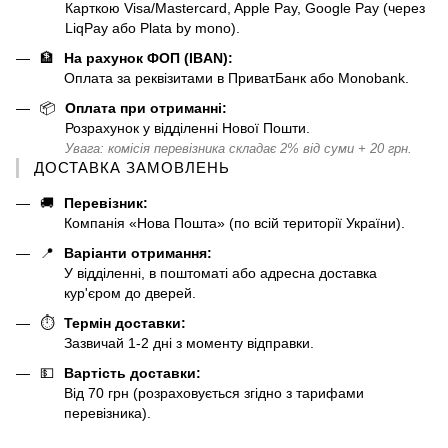
Карткою Visa/Mastercard, Apple Pay, Google Pay (через
LiqPay або Plata by mono).
🏦
На рахунок ФОП (IBAN):
Оплата за реквізитами в ПриватБанк або Monobank.
📦
Оплата при отриманні:
Розрахунок у відділенні Нової Пошти.
Увага: комісія перевізника складає 2% від суми + 20 грн.
ДОСТАВКА ЗАМОВЛЕНЬ
🚚
Перевізник:
Компанія «Нова Пошта» (по всій території України).
📍
Варіанти отримання:
У відділенні, в поштоматі або адресна доставка
кур'єром до дверей.
⏱️
Термін доставки:
Зазвичай 1-2 дні з моменту відправки.
💵
Вартість доставки:
Від 70 грн (розраховується згідно з тарифами
перевізника).