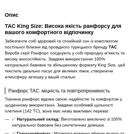
Опис
TAC King Size: Висока якість ранфорсу для
вашого комфортного відпочинку
Забезпечте собі здоровий та спокійний сон із комплектом
постільної білизни від провідного турецького бренду
TAC
.
Вироби серії Ранфорс поєднують у собі природну м'якість та
високу зносостійкість. Завдяки використанню 100%
натуральної бавовни та збільшеному формату King Size, цей
текстиль ідеально пасує для великих ліжок, створюючи
атмосферу затишку у вашій спальні.
Ранфорс TAC: міцність та повітропроникність
Тканина ранфорс відома своєю надійністю та комфортом у
щоденному використанні. Завдяки особливій щільності
плетіння (142 TC), вона має низку важливих переваг:
✅
Натуральний склад:
Виготовлено виключно зі 100%
натуральної бавовни без синтетичних домішок.
✅
Гігроскопічність:
Матеріал відмінно вбирає вологу та