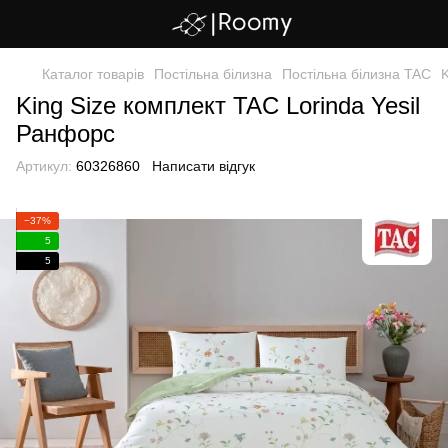
Каталог товарів
Постільна білизна
Постільна білизна TAC
K
King Size комплект TAC Lorinda Yesil
Ранфорс
Артикул:
60326860
Написати відгук
−37%
5
5