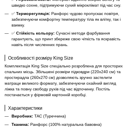
швидко сохне, підтримуючи сухий мікроклімат під час сну.
✅
Терморегуляція:
Ранфорс чудово пропускає повітря,
забезпечуючи комфортну температуру тіла як влітку, так і
взимку.
✅
Стійкість кольору:
Сучасні методи фарбування
гарантують, що принт збереже свою чіткість та яскравість
навіть після численних прань.
Особливості розміру King Size
Комплектація King Size спеціально розроблена для просторих
спальних місць. Збільшені розміри підковдри (220х240 см) та
простирадла (260х270 см) дозволяють зручно застелити
матраци великого формату, забезпечуючи охайний вигляд
ліжка та повну свободу рухів під час відпочинку. Постіль
постачається у фірмовій картонній коробці.
Характеристики
Виробник:
TAC (Туреччина)
Тканина:
Ранфорс (100% натуральна бавовна)