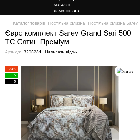
Каталог товарів
Постільна білизна
Постільна білизна Sarev
Євро комплект Sarev Grand Sari 500
TC Сатин Преміум
Артикул:
3206284
Написати відгук
−33%
5
5