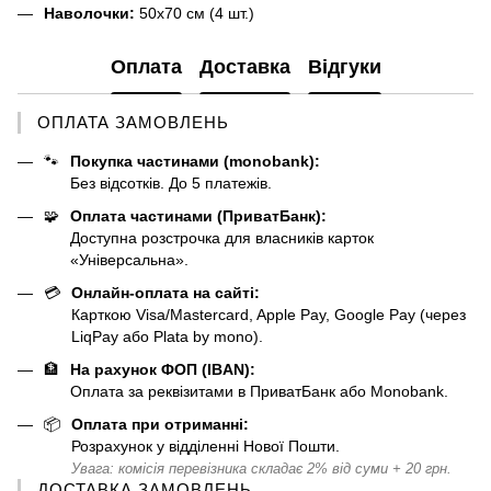
Наволочки:
50х70 см (4 шт.)
Оплата
Доставка
Відгуки
ОПЛАТА ЗАМОВЛЕНЬ
🐾
Покупка частинами (monobank):
Без відсотків. До 5 платежів.
🧩
Оплата частинами (ПриватБанк):
Доступна розстрочка для власників карток
«Універсальна».
💳
Онлайн-оплата на сайті:
Карткою Visa/Mastercard, Apple Pay, Google Pay (через
LiqPay або Plata by mono).
🏦
На рахунок ФОП (IBAN):
Оплата за реквізитами в ПриватБанк або Monobank.
📦
Оплата при отриманні:
Розрахунок у відділенні Нової Пошти.
Увага: комісія перевізника складає 2% від суми + 20 грн.
ДОСТАВКА ЗАМОВЛЕНЬ