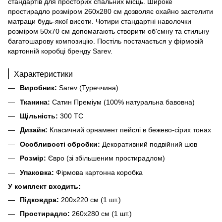
стандартів для просторих спальних місць. Широке
простирадло розміром 260х280 см дозволяє охайно застелити
матраци будь-якої висоти. Чотири стандартні наволочки
розміром 50х70 см допомагають створити об'ємну та стильну
багатошарову композицію. Постіль постачається у фірмовій
картонній коробці бренду Sarev.
Характеристики
Виробник:
Sarev (Туреччина)
Тканина:
Сатин Преміум (100% натуральна бавовна)
Щільність:
300 TC
Дизайн:
Класичний орнамент пейслі в бежево-сірих тонах
Особливості обробки:
Декоративний подвійний шов
Розмір:
Євро (зі збільшеним простирадлом)
Упаковка:
Фірмова картонна коробка
У комплект входить:
Підковдра:
200х220 см (1 шт.)
Простирадло:
260х280 см (1 шт.)