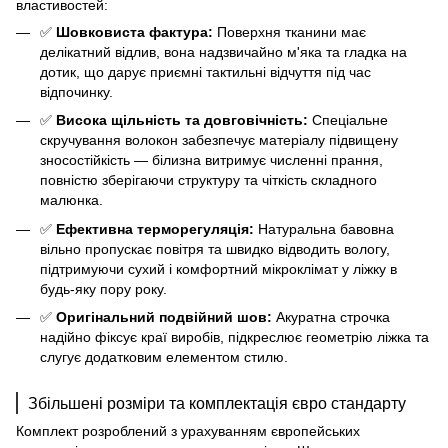
властивостей:
✅
Шовковиста фактура:
Поверхня тканини має
делікатний відлив, вона надзвичайно м'яка та гладка на
дотик, що дарує приємні тактильні відчуття під час
відпочинку.
✅
Висока щільність та довговічність:
Спеціальне
скручування волокон забезпечує матеріалу підвищену
зносостійкість — білизна витримує численні прання,
повністю зберігаючи структуру та чіткість складного
малюнка.
✅
Ефективна терморегуляція:
Натуральна бавовна
вільно пропускає повітря та швидко відводить вологу,
підтримуючи сухий і комфортний мікроклімат у ліжку в
будь-яку пору року.
✅
Оригінальний подвійний шов:
Акуратна строчка
надійно фіксує краї виробів, підкреслює геометрію ліжка та
слугує додатковим елементом стилю.
Збільшені розміри та комплектація євро стандарту
Комплект розроблений з урахуванням європейських