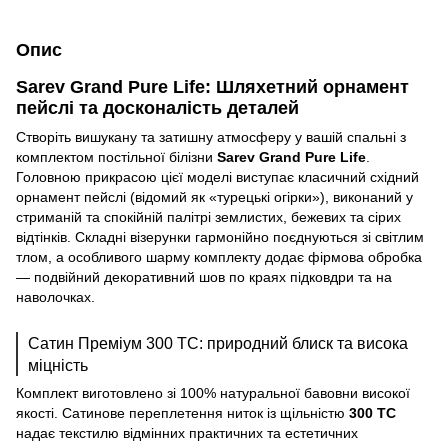
Опис
Sarev Grand Pure Life: Шляхетний орнамент
пейслі та досконалість деталей
Створіть вишукану та затишну атмосферу у вашій спальні з
комплектом постільної білізни
Sarev Grand Pure Life
.
Головною прикрасою цієї моделі виступає класичний східний
орнамент пейслі (відомий як «турецькі огірки»), виконаний у
стриманій та спокійній палітрі землистих, бежевих та сірих
відтінків. Складні візерунки гармонійно поєднуються зі світлим
тлом, а особливого шарму комплекту додає фірмова обробка
— подвійний декоративний шов по краях підковдри та на
наволочках.
Сатин Преміум 300 TC: природний блиск та висока
міцність
Комплект виготовлено зі 100% натуральної бавовни високої
якості. Сатинове переплетення ниток із щільністю
300 TC
надає текстилю відмінних практичних та естетичних