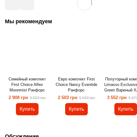
Мы рекомендуем
Семейный комплект
Евро комплект First
Полуторный ком
First Choice Alfeo
Choice Nancy Eventide
Limasso Exclusiv
Moonmist Ранфорс
Ранфорс
Green Вареный Х
2 908 грн
2 503 грн
3 552 грн
5 023 грн
5 023 грн
5 47
Купить
Купить
Купить
Обсуждение