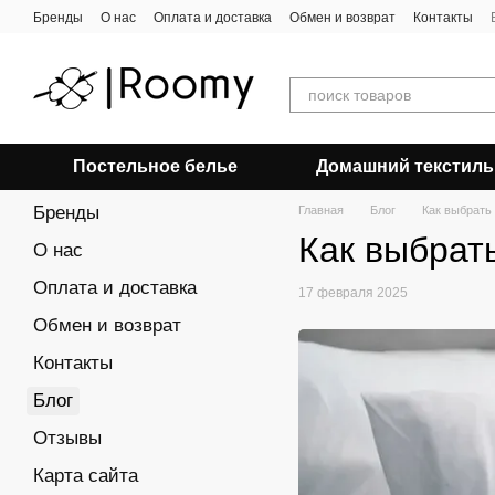
Перейти к основному контенту
Бренды
О нас
Оплата и доставка
Обмен и возврат
Контакты
Постельное белье
Домашний текстиль
Бренды
Главная
Блог
Как выбрать
Как выбрат
О нас
Оплата и доставка
17 февраля 2025
Обмен и возврат
Контакты
Блог
Отзывы
Карта сайта