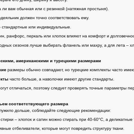
 ли вам обычная или с резинкой (натяжная простыня).
деяльник должен точно соответствовать ему.
 стандартные или индивидуальные.
ин, ранфорс, перкаль или хлопок влияют на комфорт и долговечнос
одных сезонов лучше выбирать фланель или махру, а для лета – хл
скими, американскими и турецкими размерами
ские
размеры обычно совпадают, но турецкие комплекты часто име
екты
часто больше, а наволочки имеют другие стандарты.
огут отличаться, поэтому следует проверять точные параметры пер
льем соответствующего размера
служило дольше, соблюдайте следующие рекомендации:
тирки – хлопок и сатин можно стирать при 40-60°C, а деликатные 
ивные отбеливатели, которые могут повредить структуру ткани.