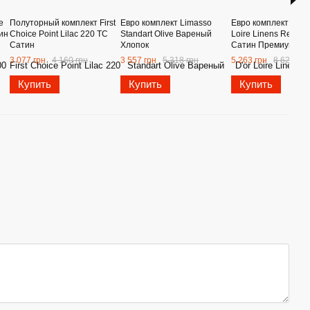
e
Полуторный комплект First
Евро комплект Limasso
Евро комплект - Mai
ин
Choice Point Lilac 220 ТС
Standart Olive Вареный
Loire Linens Red 25
Сатин
Хлопок
Сатин Премиум
3 077 грн
4 160 грн
3 557 грн
5 318 грн
5 263 грн
8 626 грн
Купить
Купить
Купить