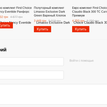
о комплект First Choice
Полуторный комплект
Евро комплект First Choic
ncy Eventide Ранфорс
Limasso Exclusive Dark
Claudio Black 300 ТС Сат
Green Вареный Хлопок
Премиум
32 грн
4 877 грн
3 449 грн
5 318 грн
4 350 грн
6 250 грн
Купить
Купить
Купить
рий
Войти с помощью