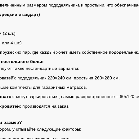
величенным размером пододеяльника и простыни, что обеспечивае
урецкий стандарт)
 (2 шт.)
 или 4 шт.)
пружеских пар, где каждый хочет иметь собственное пододеяльник.
 постельного белья
твуют также нестандартные варианты:
оватей): пододеяльник 220×240 см, простыня 260×280 см.
ьшие комплекты для габаритных матрасов.
оваток
: могут варьироваться, самые распространенные – 60х120 с
кроватей
: производятся на заказ.
й размер?
бором, учитывайте следующие факторы:
ерьте его длину, ширину и высоту.