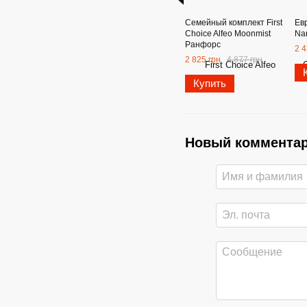
Семейный комплект First
Евр
Choice Alfeo Moonmist
Na
Ранфорс
2 4
2 825 грн
4 877 грн
Купить
Новый коммента