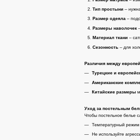
Тип простыни
– нужна
Размер одеяла
– подо
Размеры наволочек
–
Материал ткани
– сат
Сезонность
– для хол
Различия между европей
Турецкие и европей
Американские компл
Китайские размеры
м
Уход за постельным бе
Чтобы постельное белье 
Температурный режим с
Не используйте агресс