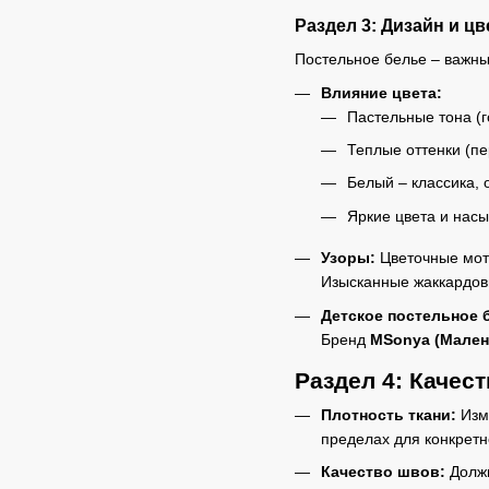
Раздел 3: Дизайн и ц
Постельное белье – важны
Влияние цвета:
Пастельные тона (г
Теплые оттенки (пе
Белый – классика, 
Яркие цвета и нас
Узоры:
Цветочные моти
Изысканные жаккардов
Детское постельное 
Бренд
MSonya (Мален
Раздел 4: Качес
Плотность ткани:
Изме
пределах для конкретно
Качество швов:
Должн