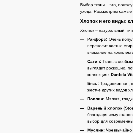
Выбор ткани – это, пожал
ухода. Рассмотрим самые
Хлопок и его виды: к
Хлопок – натуральный, ги
Ранфорс:
Очень попул
переносит частые стир
внимание на комплекты
Сатин:
Ткань с особым
выглядит роскошно, по
коллекциях
Dantela Vi
Бязь:
Традиционная, пл
жестче других видов хл
Поплин:
Мягкая, гладк
Вареный хлопок (Sto
благодаря чему станов
выбор для современны
Муслин:
Чрезвычайно л