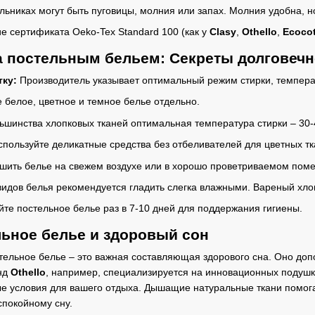
ьниках могут быть пуговицы, молния или запах. Молния удобна, н
 сертификата Oeko-Tex Standard 100 (как у
Clasy
,
Othello
,
Ecoco
за постельным бельем: Секреты долговечн
тку:
Производитель указывает оптимальный режим стирки, темпера
 белое, цветное и темное белье отдельно.
ьшинства хлопковых тканей оптимальная температура стирки – 30-
пользуйте деликатные средства без отбеливателей для цветных тк
шить белье на свежем воздухе или в хорошо проветриваемом поме
идов белья рекомендуется гладить слегка влажными. Вареный хлоп
те постельное белье раз в 7-10 дней для поддержания гигиены.
льное белье и здоровый сон
ельное белье – это важная составляющая здорового сна. Оно доп
нд
Othello
, например, специализируется на инновационных подушк
е условия для вашего отдыха. Дышащие натуральные ткани помог
спокойному сну.