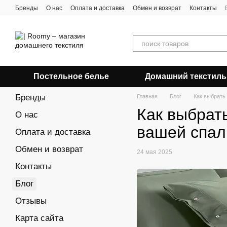
Перейти к основному контенту
Бренды
О нас
Оплата и доставка
Обмен и возврат
Контакты
Постельное белье
Домашний текстиль
Бренды
Главная
Блог
Как выбрать
Как выбрат
О нас
вашей спал
Оплата и доставка
Обмен и возврат
24 мая 2025
Контакты
Блог
Отзывы
Карта сайта