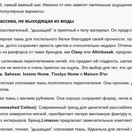
уй, самый важный шаг. Именно от нее зависят тактильные ощущения
 популярные варианты:
лассика, не выходящая из моды
поаллергенный, "дышащий" и приятный к телу материал. Он предст
ярная ткань для постельного белья благодаря своей прочности, пр
ки, долго сохраняет яркость цветов и относительно недорог. Отли
 из ранфорса от таких брендов, как
Clasy
или
Altinbasak
, предла
 сатиновым переплетением нитей, что придает ей гладкость, шелк
чти не мнется и очень приятно на ощупь. Это выбор для тех, кто ц
ta
,
Saheser
,
Issimo Home
,
Tivolyo Home
и
Maison D'or
.
отная хлопковая ткань полотняного переплетения. Она прочная, д
опка.
ая ткань с мелким рубчиком. Она хорошо сохраняет форму, легка в 
newashed Cotton):
Современный тренд для ценителей расслабленн
ится невероятно мягкой, приобретает легкую винтажную фактуру и,
х интерьеров. Бренд
Limasso
предлагает замечательные комплекты
егкая, тонкая, "дышащая" хлопковая ткань. Идеальна для летней 