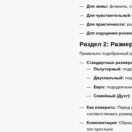
Для зимы:
фланель, пл
Для чувствительной 
Для практичности:
ра
Для ощущения роско
Раздел 2: Разме
Правильно подобранный ра
Стандартные размеры
Полуторный:
подо
Двуспальный:
под
Евро:
пододеяльник
Семейный (Дуэт):
Как измерить:
Перед п
соответствовать размер
Комплектация:
Обраща
тип простыни.