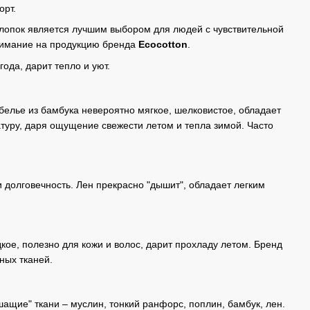
рт.
лопок является лучшим выбором для людей с чувствительной
внимание на продукцию бренда
Ecocotton
.
ода, дарит тепло и уют.
белье из бамбука невероятно мягкое, шелковистое, обладает
туру, даря ощущение свежести летом и тепла зимой. Часто
и долговечность. Лен прекрасно "дышит", обладает легким
ое, полезно для кожи и волос, дарит прохладу летом. Бренд
ных тканей.
ащие" ткани – муслин, тонкий ранфорс, поплин, бамбук, лен.