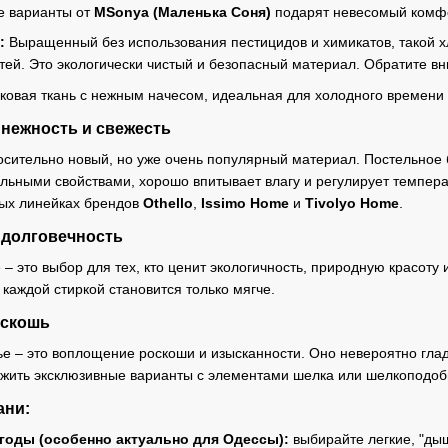
е варианты от
MSonya (Маленька Соня)
подарят невесомый комфо
:
Выращенный без использования пестицидов и химикатов, такой х
етей. Это экологически чистый и безопасный материал. Обратите 
овая ткань с нежным начесом, идеальная для холодного времени г
 нежность и свежесть
осительно новый, но уже очень популярный материал. Постельное 
ьными свойствами, хорошо впитывает влагу и регулирует темпера
ных линейках брендов
Othello
,
Issimo Home
и
Tivolyo Home
.
 долговечность
– это выбор для тех, кто ценит экологичность, природную красоту 
каждой стиркой становится только мягче.
оскошь
е – это воплощение роскоши и изысканности. Оно невероятно гладк
жить эксклюзивные варианты с элементами шелка или шелкоподоб
ани:
огоды (особенно актуально для Одессы):
выбирайте легкие, "дыш