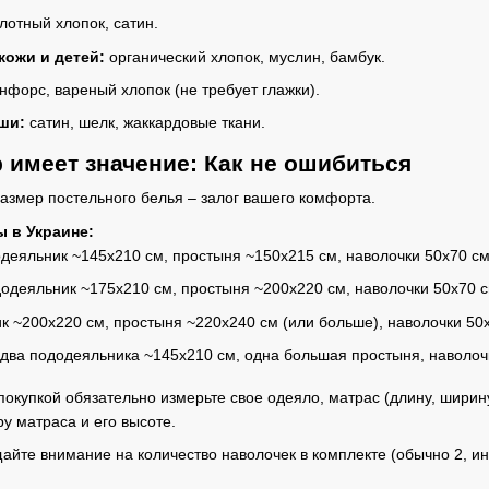
отный хлопок, сатин.
кожи и детей:
органический хлопок, муслин, бамбук.
нфорс, вареный хлопок (не требует глажки).
ши:
сатин, шелк, жаккардовые ткани.
р имеет значение: Как не ошибиться
змер постельного белья – залог вашего комфорта.
 в Украине:
деяльник ~145х210 см, простыня ~150х215 см, наволочки 50х70 см
одеяльник ~175х210 см, простыня ~200х220 см, наволочки 50х70 с
 ~200х220 см, простыня ~220х240 см (или больше), наволочки 50х
два пододеяльника ~145х210 см, одна большая простыня, наволоч
окупкой обязательно измерьте свое одеяло, матрас (длину, ширину
у матраса и его высоте.
йте внимание на количество наволочек в комплекте (обычно 2, ин