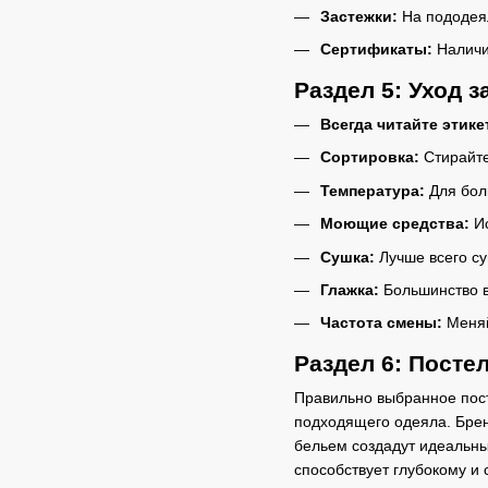
Застежки:
На пододеял
Сертификаты:
Наличие
Раздел 5: Уход 
Всегда читайте этике
Сортировка:
Стирайте
Температура:
Для бол
Моющие средства:
Ис
Сушка:
Лучше всего су
Глажка:
Большинство в
Частота смены:
Меняй
Раздел 6: Посте
Правильно выбранное пост
подходящего одеяла. Бре
бельем создадут идеальны
способствует глубокому и 