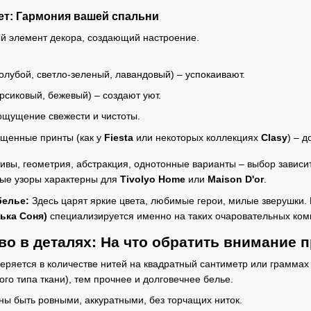
вет: Гармония вашей спальни
й элемент декора, создающий настроение.
олубой, светло-зеленый, лавандовый) – успокаивают.
рсиковый, бежевый) – создают уют.
ощущение свежести и чистоты.
ыщенные принты (как у
Fiesta
или некоторых коллекциях
Clasy
) – 
вы, геометрия, абстракция, однотонные варианты – выбор зависит
ые узоры характерны для
Tivolyo Home
или
Maison D'or
.
белье:
Здесь царят яркие цвета, любимые герои, милые зверушки. 
ька Соня)
специализируется именно на таких очаровательных ком
тво в деталях: На что обратить внимание 
ряется в количестве нитей на квадратный сантиметр или граммах
го типа ткани), тем прочнее и долговечнее белье.
ы быть ровными, аккуратными, без торчащих ниток.