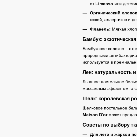
от
Limasso
или детски
Органический хлопок
кожей, аллергиков и д
Фланель:
Мягкая хлопк
Бамбук: экзотическая
Бамбуковое волокно – отн
природными антибактериал
используется в премиаль
Лен: натуральность и
Льняное постельное белье 
массажным эффектом, а с 
Шелк: королевская р
Шелковое постельное бель
Maison D'or
может предло
Советы по выбору тк
Для лета и жаркой п