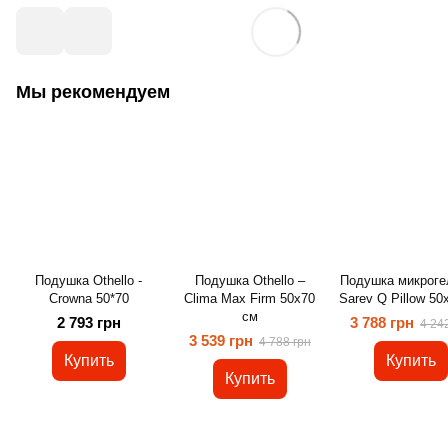
Мы рекомендуем
Подушка Othello -
Подушка Othello –
Подушка микроге
Crowna 50*70
Clima Max Firm 50х70
Sarev Q Pillow 50
см
2 793 грн
3 788 грн
4 24
3 539 грн
4 788 грн
Купить
Купить
Купить